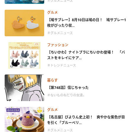
＃グルメニュース
グルメ
【鳩サブレー】8月10日は鳩の日！ 鳩サブレー1
枚がぴったり収...
＃グルメニュース
ファッション
【ちいかわ】ナイトブラにちいかわ登場！ 「バ
ストをキレイにケア...
＃トレンドニュース
暮らす
【第748話】信じちゃった
＃ないものねだりの女達。
グルメ
【名古屋】ぴよりん史上初！ 爽やかな紫色が目
を引く「ブルーベリ...
＃グルメニュース