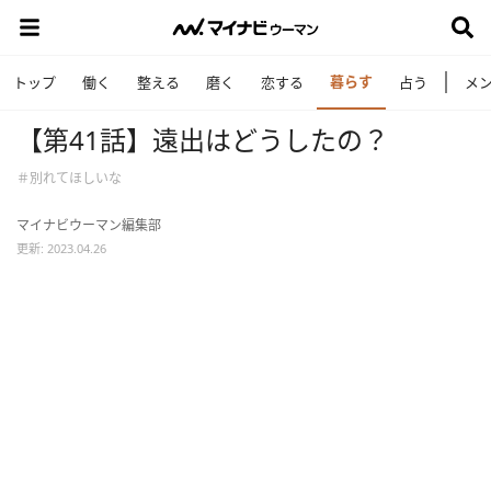
暮らす
トップ
働く
整える
磨く
恋する
占う
メ
【第41話】遠出はどうしたの？
＃別れてほしいな
マイナビウーマン編集部
更新: 2023.04.26