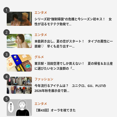
エンタメ
シリーズ初“強制帰国”の危機と今シーズン初キス！ 女
性が沼るモテテク勃発で...
エンタメ
本能剥き出し、夏の恋がスタート！ タイプの異性に一
直線♡ 早くも走り出す一...
グルメ
東京駅・羽田空港でしか買えない！ 夏の帰省＆お土産
に選びたいセンス抜群の「...
ファッション
今年流行るアイテムは？ ユニクロ、GU、PLSTの
2026年秋冬展示会で新...
エンタメ
【第43回】オーラを視てきた