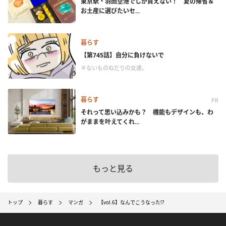
東京駅・羽田空港でしか買えない！ 夏の帰省＆
お土産に選びたいセ...
暮らす
【第745話】自分に負けないで
＃ないものねだりの女達。
暮らす
PR
それって思い込みかも？ 機能もデザインも、わ
がままを叶えてくれ...
もっと見る
トップ
暮らす
マンガ
【vol.6】なんでこうなった!?