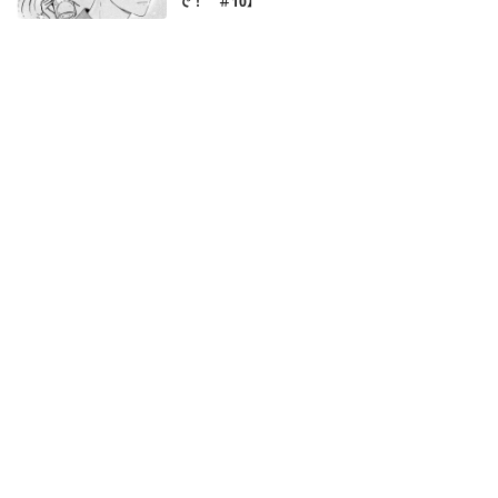
で！ ＃10】