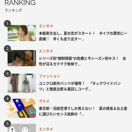
RANKING
ランキング
エンタメ
本能剥き出し、夏の恋がスタート！ タイプの異性に一
直線♡ 早くも走り出す一...
エンタメ
シリーズ初“強制帰国”の危機と今シーズン初キス！ 女
性が沼るモテテク勃発で...
ファッション
ユニクロ新作パンツが優秀！ 「タックワイドパン
ツ」と徹底比較＆着回しコーデ...
グルメ
東京駅・羽田空港でしか買えない！ 夏の帰省＆お土産
に選びたいセンス抜群の「...
エンタメ