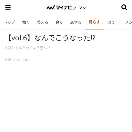
暮らす
トップ
働く
整える
磨く
恋する
占う
メ
【vol.6】なんでこうなった!?
＃ひともんちゃくなら喜んで！
作成: 2022.02.02