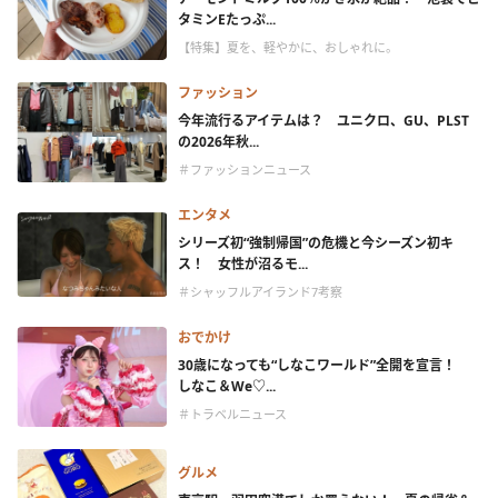
タミンEたっぷ...
【特集】夏を、軽やかに、おしゃれに。
ファッション
今年流行るアイテムは？ ユニクロ、GU、PLST
の2026年秋...
＃ファッションニュース
エンタメ
シリーズ初“強制帰国”の危機と今シーズン初キ
ス！ 女性が沼るモ...
＃シャッフルアイランド7考察
おでかけ
30歳になっても“しなこワールド”全開を宣言！
しなこ＆We♡...
＃トラベルニュース
グルメ