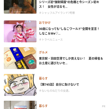
シリーズ初“強制帰国”の危機と今シーズン初キ
ス！ 女性が沼るモ...
＃シャッフルアイランド7考察
おでかけ
30歳になっても“しなこワールド”全開を宣言！
しなこ＆We♡...
＃トラベルニュース
グルメ
東京駅・羽田空港でしか買えない！ 夏の帰省＆
お土産に選びたいセ...
暮らす
【第745話】自分に負けないで
＃ないものねだりの女達。
暮らす
PR