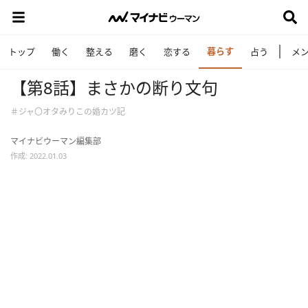
暮らす
トップ
働く
整える
磨く
恋する
占う
メ
【第8話】まさかの断り文句
＃ジャ〇オタみりこの婚カツ記
マイナビウーマン編集部
作成: 2022.01.03