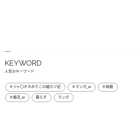
KEYWORD
人気のキーワード
＃ジャ〇オタみりこの婚カツ記
＃マンガ_w
＃結婚
＃婚活_w
暮らす
マンガ