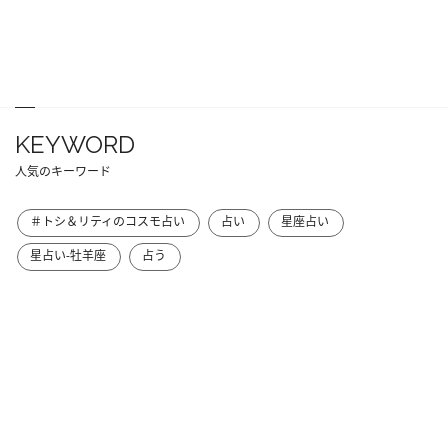
KEYWORD
人気のキーワード
＃トシ＆リティのコスモ占い
占い
星座占い
星占い-牡羊座
占う