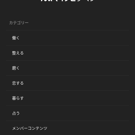
カテゴリー
働く
整える
磨く
恋する
暮らす
占う
メンバーコンテンツ