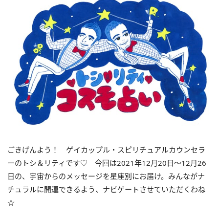
ごきげんよう！ ゲイカップル・スピリチュアルカウンセラ
ーのトシ＆リティです♡ 今回は
2021
年
12
月
20
日〜
12
月
26
日の、宇宙からのメッセージを星座別にお届け。みんながナ
チュラルに開運できるよう、ナビゲートさせていただくわね
☆