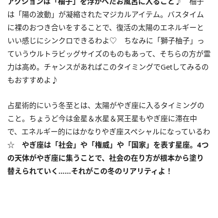
アクションは「柚子」を浮かべたお風呂に入ること♪
柚子
は「陽の波動」が凝縮されたマジカルアイテム。バスタイム
に裸のおつき合いをすることで、復活の太陽のエネルギーと
いい感じにシンクロできるわよ♡ ちなみに「獅子柚子」っ
ていうウルトラビッグサイズのものもあって、そちらの方が霊
力は高め。チャンスがあればこのタイミングでGetしてみるの
もおすすめよ♪
占星術的にいう冬至とは、太陽がやぎ座に入るタイミングの
こと。ちょうど今は金星＆水星＆冥王星もやぎ座に滞在中
で、エネルギー的にはかなりやぎ座スペシャルになっているわ
☆
やぎ座は「社会」や「権威」や「国家」を表す星座。
4
つ
の天体がやぎ座に集うことで、社会の在り方が根本から塗り
替えられていく……それがこの冬のリアリティよ！