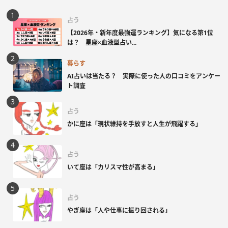
占う
【2026年・新年度最強運ランキング】気になる第1位
は？ 星座×血液型占い...
暮らす
AI占いは当たる？ 実際に使った人の口コミをアンケー
ト調査
占う
かに座は「現状維持を手放すと人生が飛躍する」
占う
いて座は「カリスマ性が高まる」
占う
やぎ座は「人や仕事に振り回される」