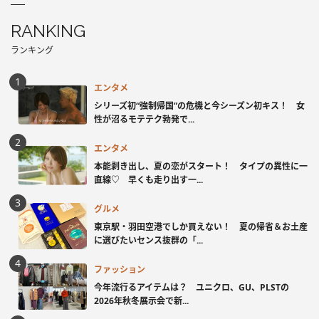
RANKING
ランキング
エンタメ
シリーズ初“強制帰国”の危機と今シーズン初キス！ 女
性が沼るモテテク勃発で...
エンタメ
本能剥き出し、夏の恋がスタート！ タイプの異性に一
直線♡ 早くも走り出す一...
グルメ
東京駅・羽田空港でしか買えない！ 夏の帰省＆お土産
に選びたいセンス抜群の「...
ファッション
今年流行るアイテムは？ ユニクロ、GU、PLSTの
2026年秋冬展示会で新...