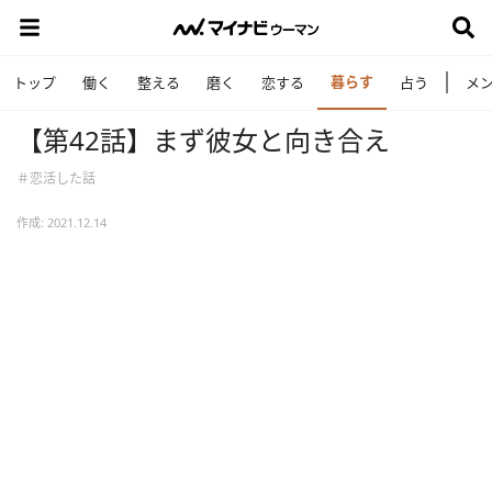
暮らす
トップ
働く
整える
磨く
恋する
占う
メ
【第42話】まず彼女と向き合え
＃恋活した話
作成: 2021.12.14