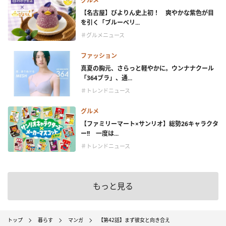
グルメ
【名古屋】ぴよりん史上初！ 爽やかな紫色が目
を引く「ブルーベリ...
＃グルメニュース
ファッション
真夏の胸元、さらっと軽やかに。ウンナナクール
「364ブラ」、通...
＃トレンドニュース
グルメ
【ファミリーマート×サンリオ】総勢26キャラクタ
ー!! 一度は...
＃トレンドニュース
もっと見る
トップ
暮らす
マンガ
【第42話】まず彼女と向き合え