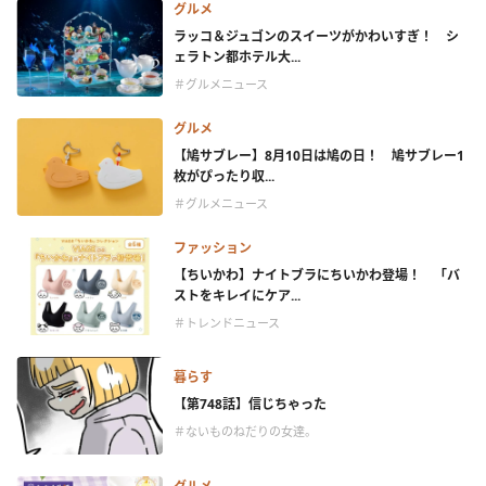
グルメ
ラッコ＆ジュゴンのスイーツがかわいすぎ！ シ
ェラトン都ホテル大...
＃グルメニュース
グルメ
【鳩サブレー】8月10日は鳩の日！ 鳩サブレー1
枚がぴったり収...
＃グルメニュース
ファッション
【ちいかわ】ナイトブラにちいかわ登場！ 「バ
ストをキレイにケア...
＃トレンドニュース
暮らす
【第748話】信じちゃった
＃ないものねだりの女達。