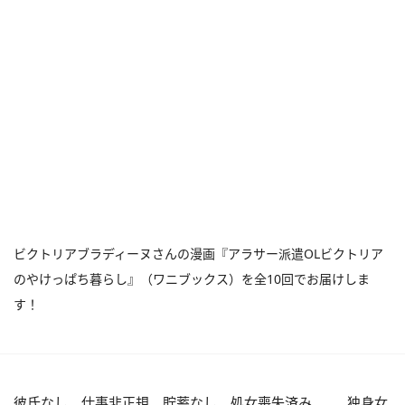
ビクトリアブラディーヌさんの漫画『アラサー派遣OLビクトリア
のやけっぱち暮らし』（ワニブックス）を全10回でお届けしま
す！
彼氏なし、仕事非正規、貯蓄なし、処女喪失済み……。独身女