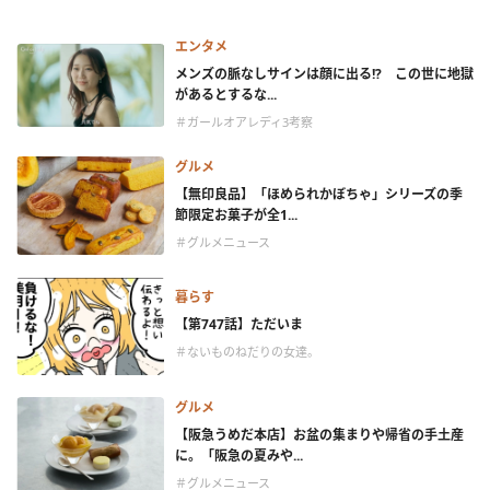
エンタメ
メンズの脈なしサインは顔に出る!? この世に地獄
があるとするな...
＃ガールオアレディ3考察
グルメ
【無印良品】「ほめられかぼちゃ」シリーズの季
節限定お菓子が全1...
＃グルメニュース
暮らす
【第747話】ただいま
＃ないものねだりの女達。
グルメ
【阪急うめだ本店】お盆の集まりや帰省の手土産
に。「阪急の夏みや...
＃グルメニュース