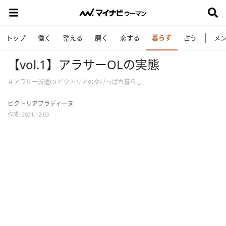
暮らす
トップ
働く
整える
磨く
恋する
占う
メ
【vol.1】アラサーOLの実態
＃アラサー派遣OLビクトリアのやけっぱち暮らし
ビクトリアブラディーヌ
作成: 2021.12.03