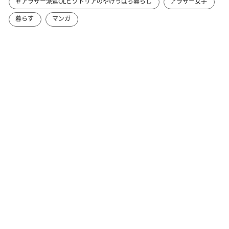
＃アラサー派遣OLビクトリアのやけっぱち暮らし
アラサー女子
暮らす
マンガ