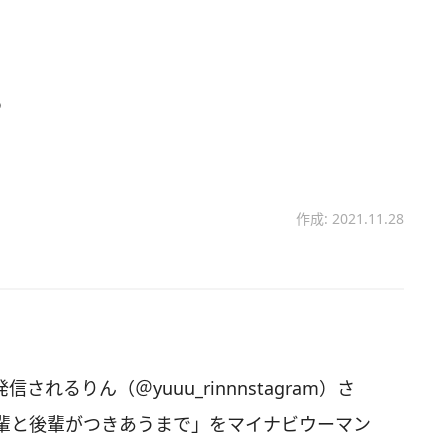
？
作成: 2021.11.28
されるりん（＠yuuu_rinnnstagram）さ
輩と後輩がつきあうまで」をマイナビウーマン