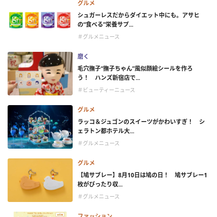
グルメ
シュガーレスだからダイエット中にも。アサヒ
の“食べる”栄養サプ...
＃グルメニュース
磨く
毛穴撫子“撫子ちゃん”風似顔絵シールを作ろ
う！ ハンズ新宿店で...
＃ビューティーニュース
グルメ
ラッコ＆ジュゴンのスイーツがかわいすぎ！ シ
ェラトン都ホテル大...
＃グルメニュース
グルメ
【鳩サブレー】8月10日は鳩の日！ 鳩サブレー1
枚がぴったり収...
＃グルメニュース
ファッション