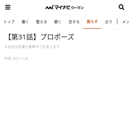
暮らす
トップ
働く
整える
磨く
恋する
占う
メ
【第31話】プロポーズ
＃会社の先輩と後輩がつきあうまで
作成: 2021.11.26