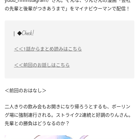
yuuu_rinnnstagram）さん。そんな、りんさんの漫画「会社
の先輩と後輩がつきあうまで」をマイナビウーマンで配信！
◆Check!
＜＜1話からまとめ読みはこちら
＜＜前回のお話しはこちら
＜前回のおはなし＞
二人きりの飲み会もお開きになり帰ろうとするも、ボーリン
グ場に強制連行される。ストライク2連続と好調のりんさん。
先輩との勝負はどうなるのか？