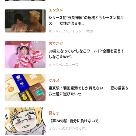
エンタメ
シリーズ初“強制帰国”の危機と今シーズン初キ
ス！ 女性が沼るモ...
＃シャッフルアイランド7考察
おでかけ
30歳になっても“しなこワールド”全開を宣言！
しなこ＆We♡...
＃トラベルニュース
グルメ
東京駅・羽田空港でしか買えない！ 夏の帰省＆
お土産に選びたいセ...
暮らす
【第745話】自分に負けないで
＃ないものねだりの女達。