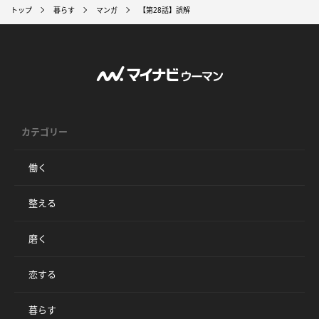
トップ
暮らす
マンガ
【第28話】誤解
カテゴリー
働く
整える
磨く
恋する
暮らす