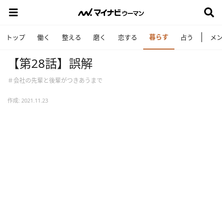
暮らす
トップ
働く
整える
磨く
恋する
占う
メ
【第28話】誤解
＃会社の先輩と後輩がつきあうまで
作成: 2021.11.23