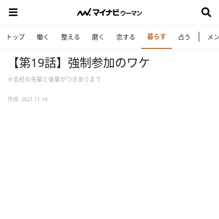
暮らす
トップ
働く
整える
磨く
恋する
占う
メ
【第19話】強制参加のワケ
＃会社の先輩と後輩がつきあうまで
作成: 2021.11.14