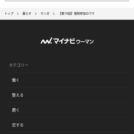
トップ
暮らす
マンガ
【第19話】強制参加のワケ
カテゴリー
働く
整える
磨く
恋する