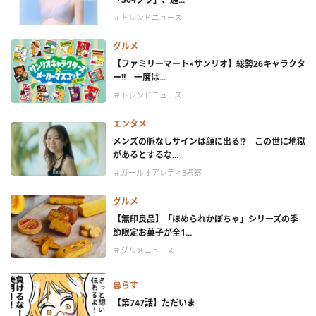
＃トレンドニュース
グルメ
【ファミリーマート×サンリオ】総勢26キャラクタ
ー!! 一度は...
＃トレンドニュース
エンタメ
メンズの脈なしサインは顔に出る!? この世に地獄
があるとするな...
＃ガールオアレディ3考察
グルメ
【無印良品】「ほめられかぼちゃ」シリーズの季
節限定お菓子が全1...
＃グルメニュース
暮らす
【第747話】ただいま