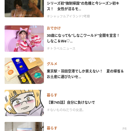
シリーズ初“強制帰国”の危機と今シーズン初キ
ス！ 女性が沼るモ...
＃シャッフルアイランド7考察
おでかけ
30歳になっても“しなこワールド”全開を宣言！
しなこ＆We♡...
＃トラベルニュース
グルメ
東京駅・羽田空港でしか買えない！ 夏の帰省＆
お土産に選びたいセ...
暮らす
【第745話】自分に負けないで
＃ないものねだりの女達。
暮らす
PR