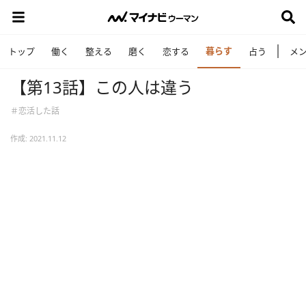
暮らす
トップ
働く
整える
磨く
恋する
占う
メ
【第13話】この人は違う
＃恋活した話
作成: 2021.11.12