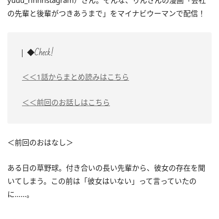
yuuu_rinnnstagram）さん。そんな、りんさんの漫画「会社
の先輩と後輩がつきあうまで」をマイナビウーマンで配信！
◆Check!
＜＜1話からまとめ読みはこちら
＜＜前回のお話しはこちら
＜前回のおはなし＞
ある日の草野球。付き合いの長い先輩から、彼女の存在を聞
いてしまう。この前は「彼女はいない」って言っていたの
に……。