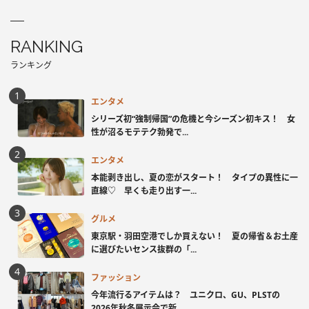
RANKING
ランキング
エンタメ
シリーズ初“強制帰国”の危機と今シーズン初キス！ 女
性が沼るモテテク勃発で...
エンタメ
本能剥き出し、夏の恋がスタート！ タイプの異性に一
直線♡ 早くも走り出す一...
グルメ
東京駅・羽田空港でしか買えない！ 夏の帰省＆お土産
に選びたいセンス抜群の「...
ファッション
今年流行るアイテムは？ ユニクロ、GU、PLSTの
2026年秋冬展示会で新...