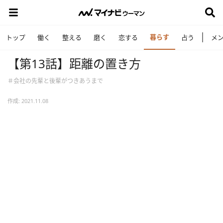
暮らす
トップ
働く
整える
磨く
恋する
占う
メ
【第13話】距離の置き方
＃会社の先輩と後輩がつきあうまで
作成: 2021.11.08