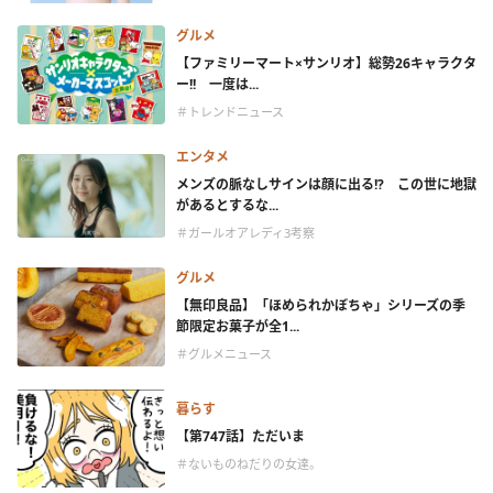
グルメ
【ファミリーマート×サンリオ】総勢26キャラクタ
ー!! 一度は...
＃トレンドニュース
エンタメ
メンズの脈なしサインは顔に出る!? この世に地獄
があるとするな...
＃ガールオアレディ3考察
グルメ
【無印良品】「ほめられかぼちゃ」シリーズの季
節限定お菓子が全1...
＃グルメニュース
暮らす
【第747話】ただいま
＃ないものねだりの女達。