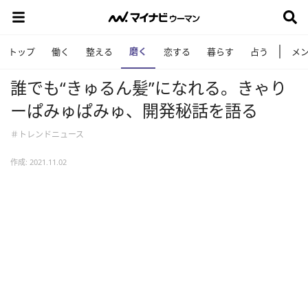
磨く
トップ
働く
整える
恋する
暮らす
占う
メ
誰でも“きゅるん髪”になれる。きゃり
ーぱみゅぱみゅ、開発秘話を語る
＃トレンドニュース
作成: 2021.11.02