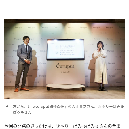
左から、I-ne curuput開発責任者の入江真之さん、きゃりーぱみゅ
ぱみゅさん
今回の開発のきっかけは、きゃりーぱみゅぱみゅさんの今ま