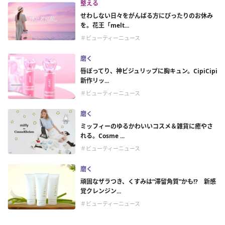
整える
せわしない日々をがんばる方にぴったりのお休み
を。花王「melt...
＃ビューティーニュース
磨く
唇ぽってり、神ビジュリップに胸キュン。CipiCipi
新作リッ...
＃ビューティーニュース
磨く
ミッフィーのゆるかわいいコスメ＆雑貨に癒やさ
れる。Cosme ...
＃ビューティーニュース
磨く
頑固なザラつき、くすみは“滞留角質”かも!? 新感
覚クレンジン...
＃ビューティーニュース