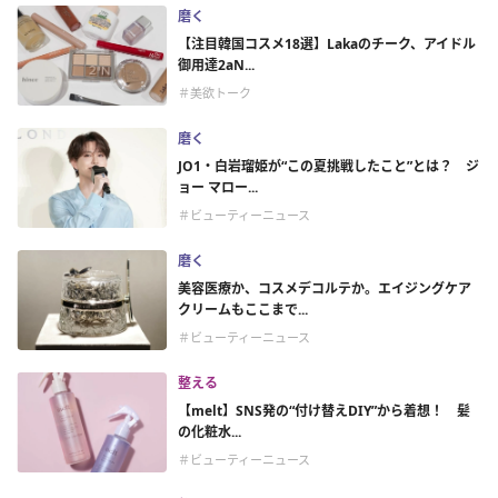
磨く
【注目韓国コスメ18選】Lakaのチーク、アイドル
御用達2aN...
＃美欲トーク
磨く
JO1・白岩瑠姫が“この夏挑戦したこと”とは？ ジ
ョー マロー...
＃ビューティーニュース
磨く
美容医療か、コスメデコルテか。エイジングケア
クリームもここまで...
＃ビューティーニュース
整える
【melt】SNS発の“付け替えDIY”から着想！ 髪
の化粧水...
＃ビューティーニュース