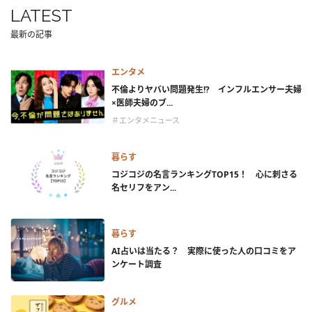
LATEST
最新の記事
エンタメ
不倫よりヤバい問題発生!? インフルエンサー夫婦
×医師夫婦のブ...
＃エンタメニュース
暮らす
コジコジの名言ランキングTOP15！ 心に刺さる
名セリフをアン...
暮らす
AI占いは当たる？ 実際に使った人の口コミをア
ンケート調査
グルメ