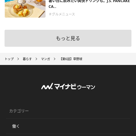
暑い日に飲みたい爽快ドリンクも。J.S. PANCAKE
CA...
＃グルメニュース
もっと見る
トップ
暮らす
マンガ
【第6話】草野球
カテゴリー
働く