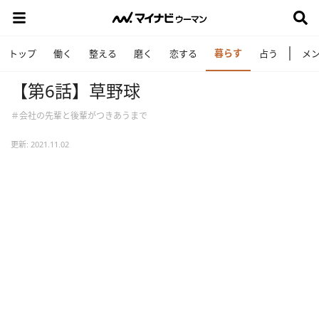
暮らす
トップ
働く
整える
磨く
恋する
占う
メ
【第6話】草野球
＃会社の先輩と後輩がつきあうまで
更新: 2021.11.02