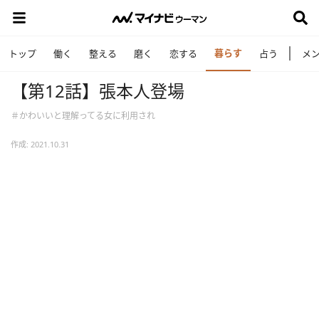
暮らす
トップ
働く
整える
磨く
恋する
占う
メ
【第12話】張本人登場
＃かわいいと理解ってる女に利用され
作成: 2021.10.31