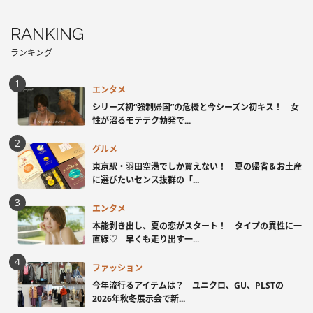
RANKING
ランキング
エンタメ
シリーズ初“強制帰国”の危機と今シーズン初キス！ 女
性が沼るモテテク勃発で...
グルメ
東京駅・羽田空港でしか買えない！ 夏の帰省＆お土産
に選びたいセンス抜群の「...
エンタメ
本能剥き出し、夏の恋がスタート！ タイプの異性に一
直線♡ 早くも走り出す一...
ファッション
今年流行るアイテムは？ ユニクロ、GU、PLSTの
2026年秋冬展示会で新...