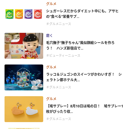
グルメ
シュガーレスだからダイエット中にも。アサヒ
の“食べる”栄養サプ...
＃グルメニュース
磨く
毛穴撫子“撫子ちゃん”風似顔絵シールを作ろ
う！ ハンズ新宿店で...
＃ビューティーニュース
グルメ
ラッコ＆ジュゴンのスイーツがかわいすぎ！ シ
ェラトン都ホテル大...
＃グルメニュース
グルメ
【鳩サブレー】8月10日は鳩の日！ 鳩サブレー1
枚がぴったり収...
＃グルメニュース