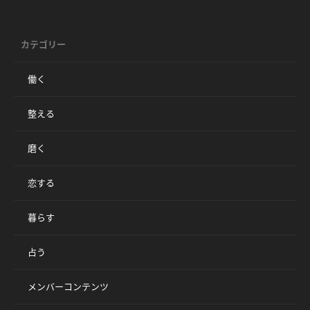
カテゴリー
働く
整える
磨く
恋する
暮らす
占う
メンバーコンテンツ