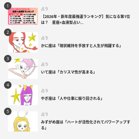
占う
【2026年・新年度最強運ランキング】気になる第1位
は？ 星座×血液型占い...
占う
かに座は「現状維持を手放すと人生が飛躍する」
占う
いて座は「カリスマ性が高まる」
占う
やぎ座は「人や仕事に振り回される」
占う
みずがめ座は「ハートが活性化されてパワーアップす
る」