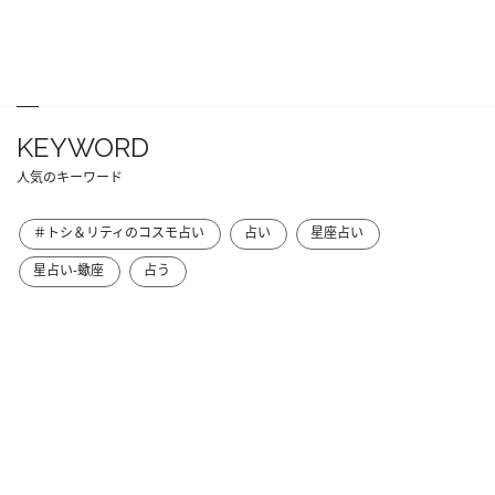
KEYWORD
人気のキーワード
＃トシ＆リティのコスモ占い
占い
星座占い
星占い-蠍座
占う