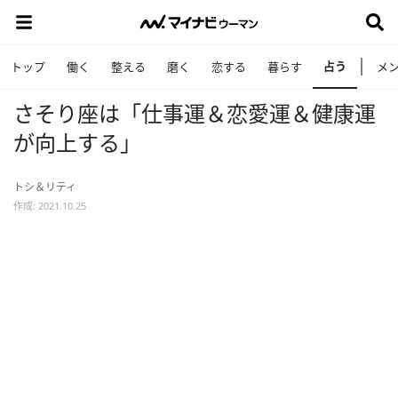
占う
トップ
働く
整える
磨く
恋する
暮らす
メ
さそり座は「仕事運＆恋愛運＆健康運
が向上する」
トシ＆リティ
作成: 2021.10.25