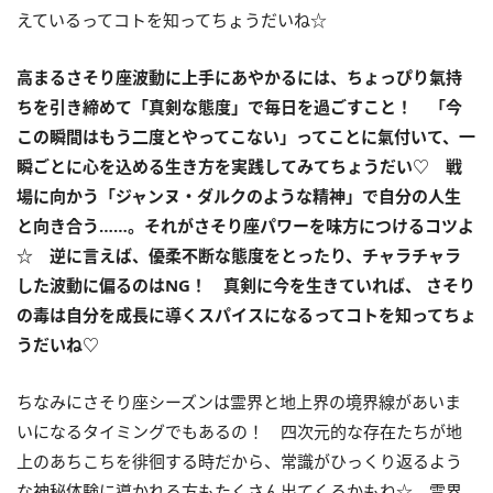
えているってコトを知ってちょうだいね☆
高まるさそり座波動に
上手にあやかるには、ちょっぴり氣持
ちを引き締めて「真剣な態度」で毎日を過ごすこと！ 「
今
この瞬間はもう二度とやってこない」ってことに氣付いて、一
瞬ごとに心を込める生き方を実践してみてちょうだい
♡
戦
場に向かう「ジャンヌ・ダルクのような精神」で自分の人生
と向き合う……。それがさそり座パワーを味方につけるコツよ
☆
逆に言えば、優柔不断な態度をとったり、チャラチャラ
した波動に偏るのは
NG
！ 真剣に今を生きていれば、 さそり
の毒は自分を成長に導くスパイスになるってコトを知ってちょ
うだいね
♡
ちなみにさそり座シーズンは霊界と地上界の境界線があいま
いになるタイミングでもあるの！ 四次元的な存在たちが地
上のあちこちを徘徊する時だから、常識がひっくり返るよう
な神秘体験に導かれる方もたくさん出てくるかもね☆ 霊界