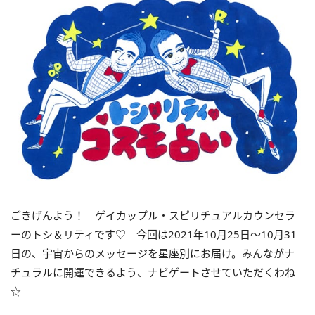
ごきげんよう！ ゲイカップル・スピリチュアルカウンセラ
ーのトシ＆リティです♡ 今回は
2021
年
10
月
25
日〜
10
月
31
日の、宇宙からのメッセージを星座別にお届け。みんながナ
チュラルに開運できるよう、ナビゲートさせていただくわね
☆