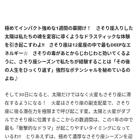
極めてインパクト強めな
1
週間の幕開け！ さそり座入りした
太陽は私たちの魂を変容に導くようなドラスティックな体験
を引き起こすわよ
!!
さそり座は
12
星座の中で最も
DEEP
なエ
ネルギー☆ さそりの毒があとからじわじわと効いてくるよ
うに、さそり座シーズンで私たちが経験することは「その後
の人生をひっくり返す」強烈なポテンシャルを秘めているの
よね♪
そして
30
日になると、太陽だけではなく火星もさそり座に滞
在するようになる！ 火星はさそり座の副支配星で、さそり
座に宿る潜在力を極限まで呼び起こす星。太陽と火星がダブ
ルでさそり座に位置するここからの数週間は、この
1
年の中で
最も「衝撃的なドラマ」が起こりやすいタイミングになって
いるわ
!!
とりあえずは、極めて濃厚なさそり座シーズンを迎