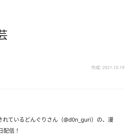
芸
作成: 2021.10.19
されているどんぐりさん（@d0n_guri）の、漫
日配信！