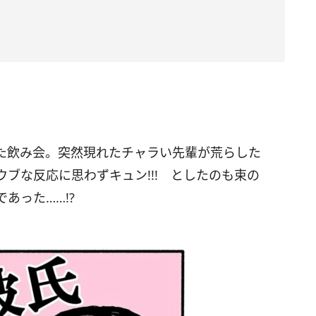
た飲み会。突然現れたチャラい先輩が荒らした
ブな反応に思わずキュン!!! としたのも束の
あった……!?