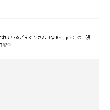
されているどんぐりさん（@d0n_guri）の、漫
日配信！