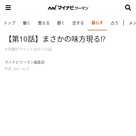
暮らす
トップ
働く
整える
磨く
恋する
占う
メ
【第10話】まさかの味方現る!?
＃同期がマウント女だった話
マイナビウーマン編集部
作成: 2021.10.15