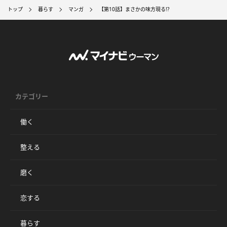
トップ
暮らす
マンガ
【第10話】まさかの味方現る!?
カテゴリー
働く
整える
磨く
恋する
暮らす