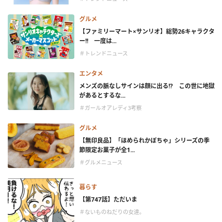
グルメ
【ファミリーマート×サンリオ】総勢26キャラクタ
ー!! 一度は...
＃トレンドニュース
エンタメ
メンズの脈なしサインは顔に出る!? この世に地獄
があるとするな...
＃ガールオアレディ3考察
グルメ
【無印良品】「ほめられかぼちゃ」シリーズの季
節限定お菓子が全1...
＃グルメニュース
暮らす
【第747話】ただいま
＃ないものねだりの女達。