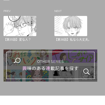
PREV
NEXT
【第35話】変な人？
【第38話】私なら大丈夫。