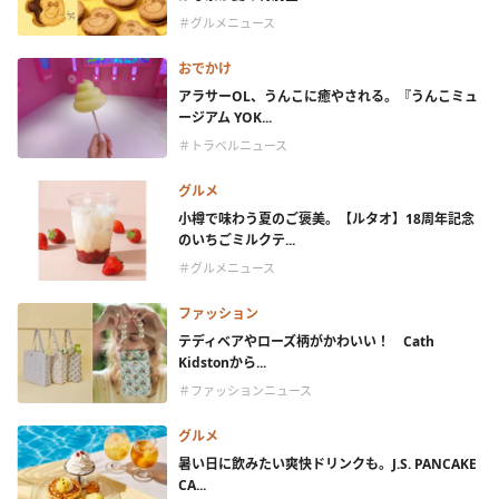
＃グルメニュース
おでかけ
アラサーOL、うんこに癒やされる。『うんこミュ
ージアム YOK...
＃トラベルニュース
グルメ
小樽で味わう夏のご褒美。【ルタオ】18周年記念
のいちごミルクテ...
＃グルメニュース
ファッション
テディベアやローズ柄がかわいい！ Cath
Kidstonから...
＃ファッションニュース
グルメ
暑い日に飲みたい爽快ドリンクも。J.S. PANCAKE
CA...