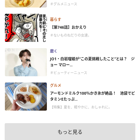
＃グルメニュース
暮らす
【第746話】おかえり
＃ないものねだりの女達。
磨く
JO1・白岩瑠姫が“この夏挑戦したこと”とは？ ジ
ョー マロー...
＃ビューティーニュース
グルメ
アーモンドミルク100％かき氷が絶品！ 池袋でビ
タミンEたっぷ...
【特集】夏を、軽やかに、おしゃれに。
もっと見る