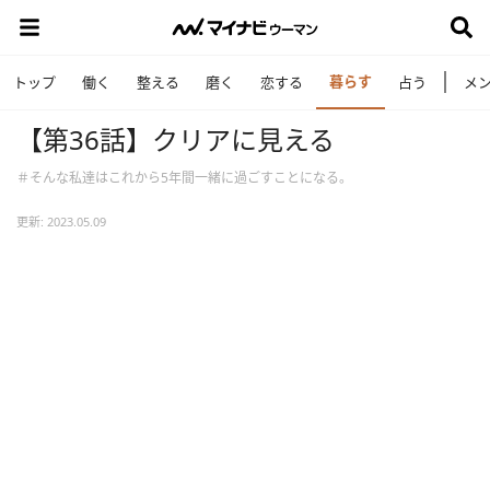
暮らす
トップ
働く
整える
磨く
恋する
占う
メ
【第36話】クリアに見える
＃そんな私達はこれから5年間一緒に過ごすことになる。
更新: 2023.05.09