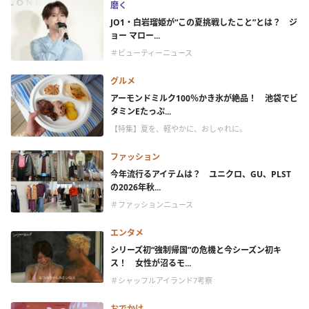
磨く
JO1・白岩瑠姫が“この夏挑戦したこと”とは？ ジ
ョー マロー...
＃ビューティーニュース
グルメ
アーモンドミルク100％かき氷が絶品！ 池袋でビ
タミンEたっぷ...
【特集】夏を、軽やかに、おしゃれに。
ファッション
今年流行るアイテムは？ ユニクロ、GU、PLST
の2026年秋...
＃ファッションニュース
エンタメ
シリーズ初“強制帰国”の危機と今シーズン初キ
ス！ 女性が沼るモ...
＃シャッフルアイランド7考察
おでかけ