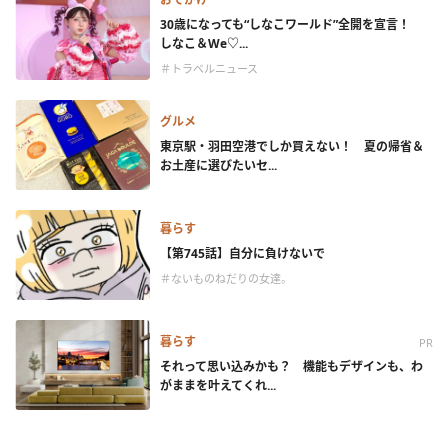
30歳になっても“しなこワールド”全開を宣言！
しなこ＆We♡...
＃トラベルニュース
グルメ
東京駅・羽田空港でしか買えない！ 夏の帰省＆
お土産に選びたいセ...
暮らす
【第745話】自分に負けないで
＃ないものねだりの女達。
暮らす
PR
それって思い込みかも？ 機能もデザインも、わ
がままを叶えてくれ...