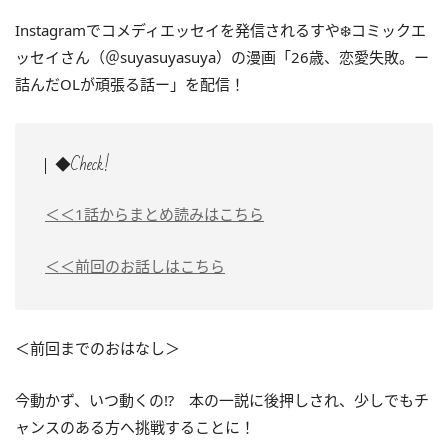
Instagramでコメディエッセイを発信されるすや❄️コミックエ
ッセイさん（＠suyasuyasuya）の漫画「26歳、恋愛失敗。ー
詰んだOLが頑張る話ー」を配信！
◆Check!
＜＜1話からまとめ読みはこちら
＜＜前回のお話しはこちら
＜前回までのおはなし＞
今動かず、いつ動くの⁉ 本の一説に後押しされ、少しでもチ
ャンスのある方へ挑戦することに！