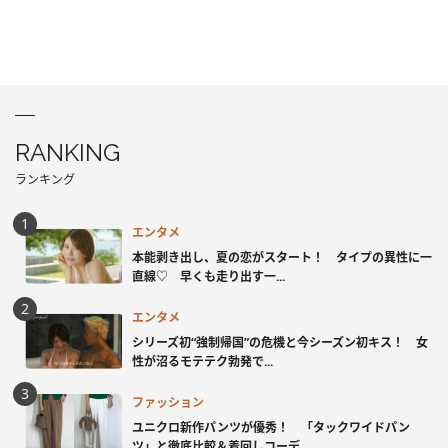
RANKING
ランキング
エンタメ
本能剥き出し、夏の恋がスタート！ タイプの異性に一
直線♡ 早くも走り出す一...
エンタメ
シリーズ初“強制帰国”の危機と今シーズン初キス！ 女
性が沼るモテテク勃発で...
ファッション
ユニクロ新作パンツが優秀！ 「タックワイドパン
ツ」と徹底比較＆着回しコーデ...