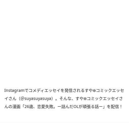
Instagramでコメディエッセイを発信されるすや❄️コミックエッセ
イさん（＠suyasuyasuya）。そんな、すや❄️コミックエッセイさ
んの漫画「26歳、恋愛失敗。ー詰んだOLが頑張る話ー」を配信！