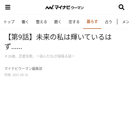
暮らす
トップ
働く
整える
磨く
恋する
占う
メ
【第9話】未来の私は輝いているは
ず……
＃26歳、恋愛失敗。ー詰んだOLが頑張る話ー
マイナビウーマン編集部
作成: 2021.09.16