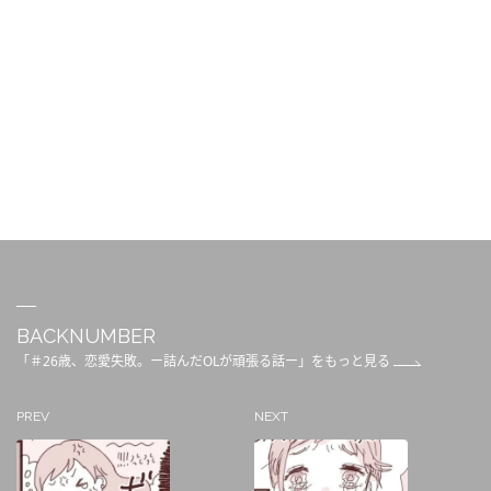
BACKNUMBER
「＃26歳、恋愛失敗。ー詰んだOLが頑張る話ー」をもっと見る
PREV
NEXT