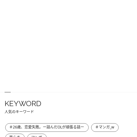
KEYWORD
人気のキーワード
＃26歳、恋愛失敗。ー詰んだOLが頑張る話ー
＃マンガ_w