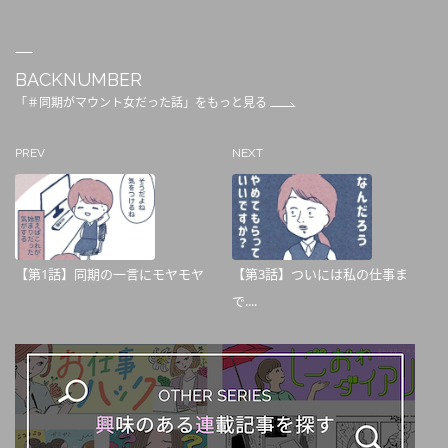
BACKNUMBER
「＃同期がマウント女だった話」をもっと見る
PREV
NEXT
【第1話】同期の一言にモヤモヤ
【第3話】ついには私の仕事ま
で....