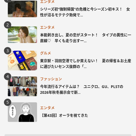
エンタメ
シリーズ初“強制帰国”の危機と今シーズン初キス！ 女
性が沼るモテテク勃発で...
エンタメ
本能剥き出し、夏の恋がスタート！ タイプの異性に一
直線♡ 早くも走り出す一...
グルメ
東京駅・羽田空港でしか買えない！ 夏の帰省＆お土産
に選びたいセンス抜群の「...
ファッション
今年流行るアイテムは？ ユニクロ、GU、PLSTの
2026年秋冬展示会で新...
エンタメ
【第43回】オーラを視てきた