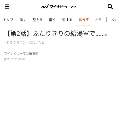
暮らす
トップ
働く
整える
磨く
恋する
占う
メ
【第2話】ふたりきりの給湯室で......。
＃同期がマウント女だった話
マイナビウーマン編集部
作成: 2021.09.07