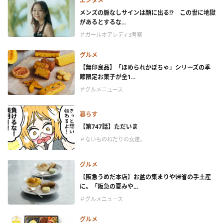
エンタメ
メンズの脈なしサインは顔に出る!? この世に地獄
があるとするな...
＃ガールオアレディ3考察
グルメ
【無印良品】「ほめられかぼちゃ」シリーズの季
節限定お菓子が全1...
＃グルメニュース
暮らす
【第747話】ただいま
＃ないものねだりの女達。
グルメ
【阪急うめだ本店】お盆の集まりや帰省の手土産
に。「阪急の夏みや...
＃グルメニュース
グルメ