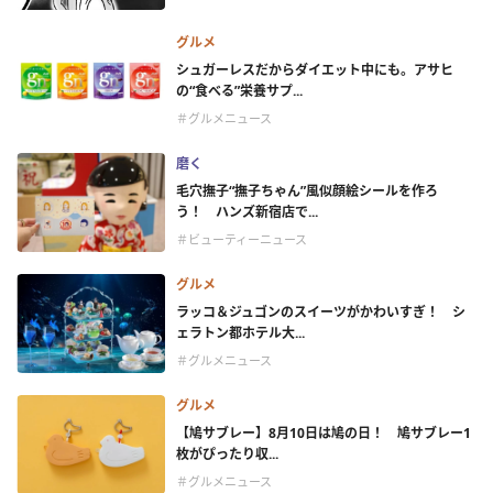
グルメ
シュガーレスだからダイエット中にも。アサヒ
の“食べる”栄養サプ...
＃グルメニュース
磨く
毛穴撫子“撫子ちゃん”風似顔絵シールを作ろ
う！ ハンズ新宿店で...
＃ビューティーニュース
グルメ
ラッコ＆ジュゴンのスイーツがかわいすぎ！ シ
ェラトン都ホテル大...
＃グルメニュース
グルメ
【鳩サブレー】8月10日は鳩の日！ 鳩サブレー1
枚がぴったり収...
＃グルメニュース