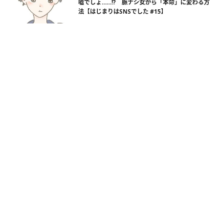
嘘でしょ……!? 脈ナシ女から「本命」に変わる方
法【はじまりはSNSでした #15】