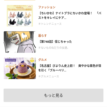
ファッション
【ちいかわ】ナイトブラにちいかわ登場！ 「バ
ストをキレイにケア...
＃トレンドニュース
暮らす
【第748話】信じちゃった
＃ないものねだりの女達。
グルメ
【名古屋】ぴよりん史上初！ 爽やかな紫色が目
を引く「ブルーベリ...
＃グルメニュース
もっと見る