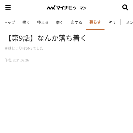
暮らす
トップ
働く
整える
磨く
恋する
占う
メ
【第9話】なんか落ち着く
＃はじまりはSNSでした
作成: 2021.08.26