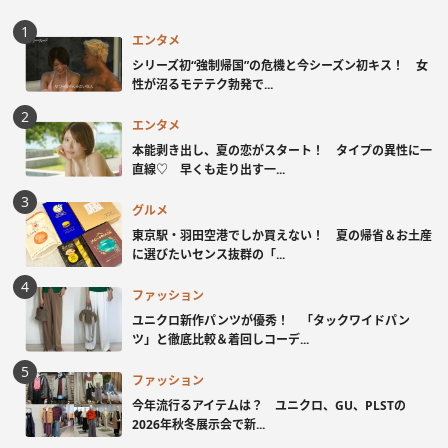
エンタメ
シリーズ初“強制帰国”の危機と今シーズン初キス！ 女
性が沼るモテテク勃発で...
エンタメ
本能剥き出し、夏の恋がスタート！ タイプの異性に一
直線♡ 早くも走り出す一...
グルメ
東京駅・羽田空港でしか買えない！ 夏の帰省＆お土産
に選びたいセンス抜群の「...
ファッション
ユニクロ新作パンツが優秀！ 「タックワイドパン
ツ」と徹底比較＆着回しコーデ...
ファッション
今年流行るアイテムは？ ユニクロ、GU、PLSTの
2026年秋冬展示会で新...