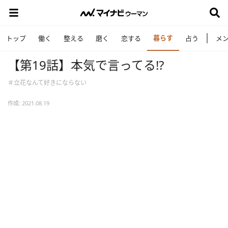
暮らす
トップ
働く
整える
磨く
恋する
占う
メ
【第19話】本気で言ってる!?
＃立花なんて好きにならない
作成: 2021.08.19