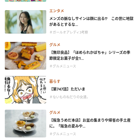
エンタメ
メンズの脈なしサインは顔に出る!? この世に地獄
があるとするな...
＃ガールオアレディ3考察
グルメ
【無印良品】「ほめられかぼちゃ」シリーズの季
節限定お菓子が全1...
＃グルメニュース
暮らす
【第747話】ただいま
＃ないものねだりの女達。
グルメ
【阪急うめだ本店】お盆の集まりや帰省の手土産
に。「阪急の夏みや...
＃グルメニュース