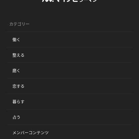
カテゴリー
働く
整える
磨く
恋する
暮らす
占う
メンバーコンテンツ