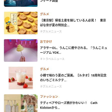
ンケート調査
グルメ
【東京駅】帰省土産を探している人必見！ 東京
ばな奈が夏の特別企...
＃グルメニュース
おでかけ
アラサーOL、うんこに癒やされる。『うんこミュ
ージアム YOK...
＃トラベルニュース
グルメ
小樽で味わう夏のご褒美。【ルタオ】18周年記念
のいちごミルクテ...
＃グルメニュース
ファッション
テディベアやローズ柄がかわいい！ Cath
Kidstonから...