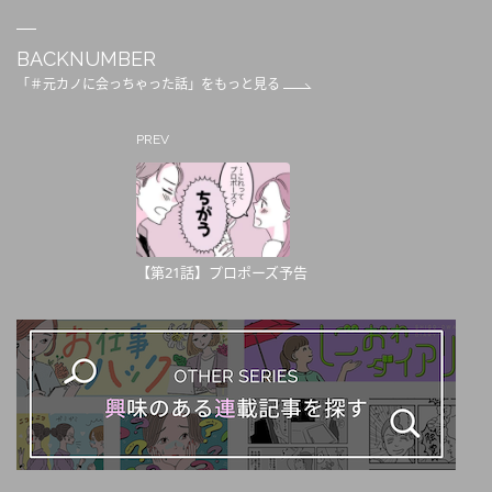
BACKNUMBER
「＃元カノに会っちゃった話」をもっと見る
PREV
【第21話】プロポーズ予告