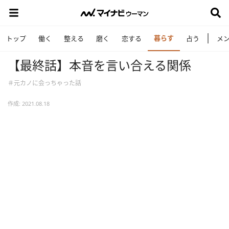
暮らす
トップ
働く
整える
磨く
恋する
占う
メ
【最終話】本音を言い合える関係
＃元カノに会っちゃった話
作成: 2021.08.18