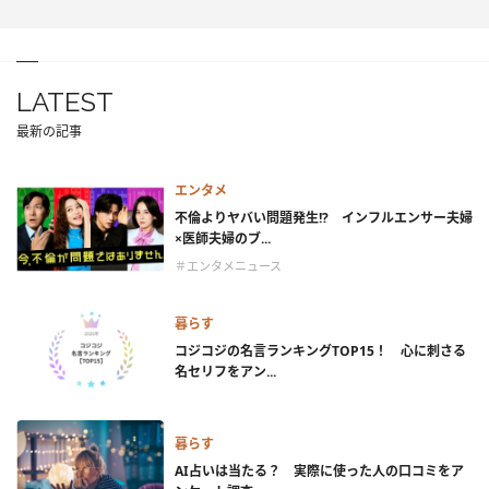
LATEST
最新の記事
エンタメ
不倫よりヤバい問題発生!? インフルエンサー夫婦
×医師夫婦のブ...
＃エンタメニュース
暮らす
コジコジの名言ランキングTOP15！ 心に刺さる
名セリフをアン...
暮らす
AI占いは当たる？ 実際に使った人の口コミをア