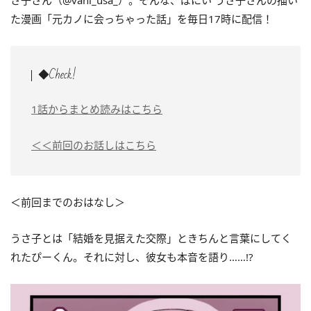
さ子さん（@vani_usa_）。そんな、ばにい うさ子さんの描い
た漫画「元カノに会っちゃった話」を毎日17時に配信！
◆Check!
1話からまとめ読みはこちら
＜＜前回のお話しはこちら
＜前回までのおはなし＞
うさ子とは「結婚を見据えた交際」ときちんと言葉にしてく
れたぴーくん。それに対し、彼女も本音を語り……!?