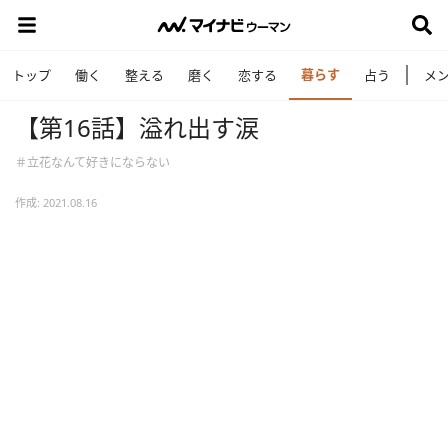
暮らす
トップ
働く
整える
磨く
恋する
占う
メ
【第16話】溢れ出す涙
＃立花なんて好きにならない
作成: 2021.08.16