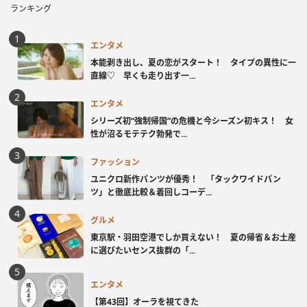
ランキング
エンタメ
本能剥き出し、夏の恋がスタート！ タイプの異性に一
直線♡ 早くも走り出す一...
エンタメ
シリーズ初“強制帰国”の危機と今シーズン初キス！ 女
性が沼るモテテク勃発で...
ファッション
ユニクロ新作パンツが優秀！ 「タックワイドパン
ツ」と徹底比較＆着回しコーデ...
グルメ
東京駅・羽田空港でしか買えない！ 夏の帰省＆お土産
に選びたいセンス抜群の「...
エンタメ
【第43回】オーラを視てきた