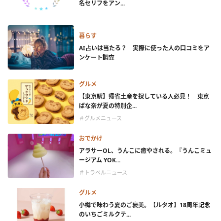
名セリフをアン...
暮らす
AI占いは当たる？ 実際に使った人の口コミをア
ンケート調査
グルメ
【東京駅】帰省土産を探している人必見！ 東京
ばな奈が夏の特別企...
＃グルメニュース
おでかけ
アラサーOL、うんこに癒やされる。『うんこミュ
ージアム YOK...
＃トラベルニュース
グルメ
小樽で味わう夏のご褒美。【ルタオ】18周年記念
のいちごミルクテ...