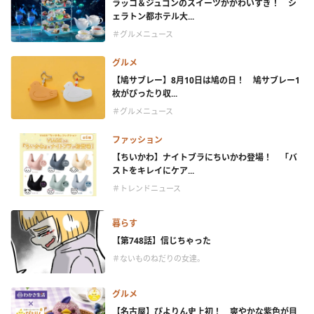
ラッコ＆ジュゴンのスイーツがかわいすぎ！ シ
ェラトン都ホテル大...
＃グルメニュース
グルメ
【鳩サブレー】8月10日は鳩の日！ 鳩サブレー1
枚がぴったり収...
＃グルメニュース
ファッション
【ちいかわ】ナイトブラにちいかわ登場！ 「バ
ストをキレイにケア...
＃トレンドニュース
暮らす
【第748話】信じちゃった
＃ないものねだりの女達。
グルメ
【名古屋】ぴよりん史上初！ 爽やかな紫色が目