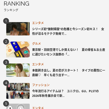
RANKING
ランキング
エンタメ
シリーズ初“強制帰国”の危機と今シーズン初キス！ 女
性が沼るモテテク勃発で...
グルメ
東京駅・羽田空港でしか買えない！ 夏の帰省＆お土産
に選びたいセンス抜群の「...
エンタメ
本能剥き出し、夏の恋がスタート！ タイプの異性に一
直線♡ 早くも走り出す一...
ファッション
今年流行るアイテムは？ ユニクロ、GU、PLSTの
2026年秋冬展示会で新...
エンタメ