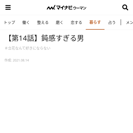
暮らす
トップ
働く
整える
磨く
恋する
占う
メ
【第14話】鈍感すぎる男
＃立花なんて好きにならない
作成: 2021.08.14