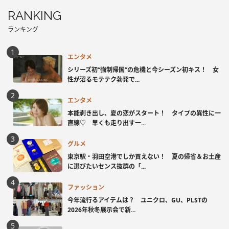
RANKING
ランキング
エンタメ
シリーズ初“強制帰国”の危機と今シーズン初キス！ 女
性が沼るモテテク勃発で...
エンタメ
本能剥き出し、夏の恋がスタート！ タイプの異性に一
直線♡ 早くも走り出す一...
グルメ
東京駅・羽田空港でしか買えない！ 夏の帰省＆お土産
に選びたいセンス抜群の「...
ファッション
今年流行るアイテムは？ ユニクロ、GU、PLSTの
2026年秋冬展示会で新...