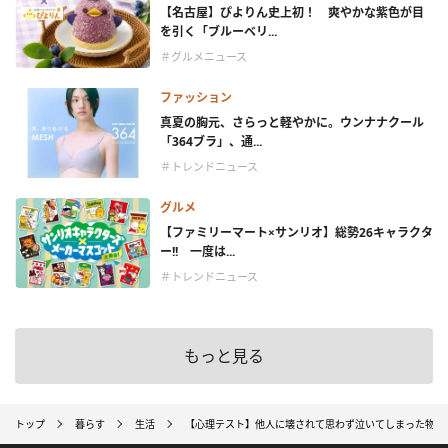
【名古屋】ぴよりん史上初！ 爽やかな紫色が目
を引く「ブルーベリ...
＃グルメニュース
ファッション
真夏の胸元、さらっと軽やかに。ウンナナクール
「364ブラ」、通...
＃トレンドニュース
グルメ
【ファミリーマート×サンリオ】総勢26キャラクタ
ー!! 一度は...
＃トレンドニュース
もっと見る
トップ
暮らす
生活
【心理テスト】他人に壊されて思わず泣いてしまった物は