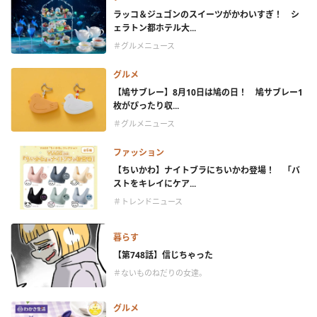
ラッコ＆ジュゴンのスイーツがかわいすぎ！ シ
ェラトン都ホテル大...
＃グルメニュース
グルメ
【鳩サブレー】8月10日は鳩の日！ 鳩サブレー1
枚がぴったり収...
＃グルメニュース
ファッション
【ちいかわ】ナイトブラにちいかわ登場！ 「バ
ストをキレイにケア...
＃トレンドニュース
暮らす
【第748話】信じちゃった
＃ないものねだりの女達。
グルメ