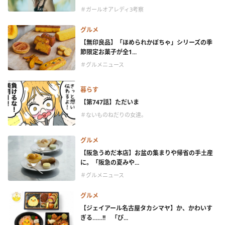
＃ガールオアレディ3考察
グルメ
【無印良品】「ほめられかぼちゃ」シリーズの季
節限定お菓子が全1...
＃グルメニュース
暮らす
【第747話】ただいま
＃ないものねだりの女達。
グルメ
【阪急うめだ本店】お盆の集まりや帰省の手土産
に。「阪急の夏みや...
＃グルメニュース
グルメ
【ジェイアール名古屋タカシマヤ】か、かわいす
ぎる……!! 「ぴ...