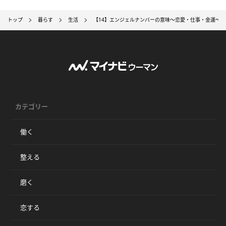
トップ
暮らす
生活
【14】エンジェルナンバーの意味～恋愛・仕事・金運～
カテゴリー
働く
整える
磨く
恋する