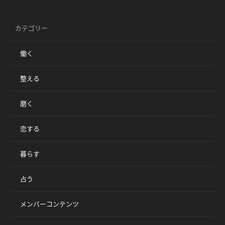
カテゴリー
働く
整える
磨く
恋する
暮らす
占う
メンバーコンテンツ