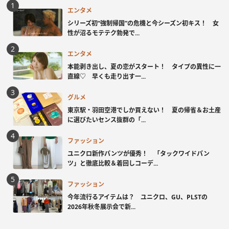
エンタメ
シリーズ初“強制帰国”の危機と今シーズン初キス！ 女
性が沼るモテテク勃発で...
エンタメ
本能剥き出し、夏の恋がスタート！ タイプの異性に一
直線♡ 早くも走り出す一...
グルメ
東京駅・羽田空港でしか買えない！ 夏の帰省＆お土産
に選びたいセンス抜群の「...
ファッション
ユニクロ新作パンツが優秀！ 「タックワイドパン
ツ」と徹底比較＆着回しコーデ...
ファッション
今年流行るアイテムは？ ユニクロ、GU、PLSTの
2026年秋冬展示会で新...