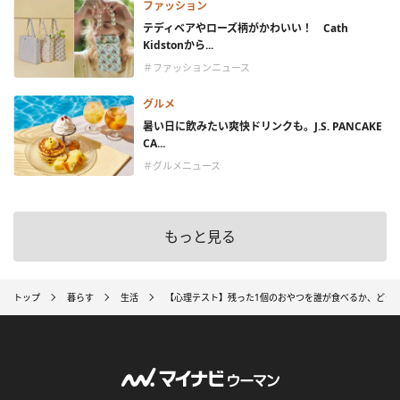
ファッション
テディベアやローズ柄がかわいい！ Cath
Kidstonから...
＃ファッションニュース
グルメ
暑い日に飲みたい爽快ドリンクも。J.S. PANCAKE
CA...
＃グルメニュース
もっと見る
トップ
暮らす
生活
【心理テスト】残った1個のおやつを誰が食べるか、どう