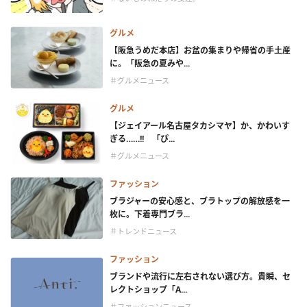
グルメ
【阪急うめだ本店】お盆の集まりや帰省の手土産
に。「阪急の夏みや...
＃グルメニュース
グルメ
【ジェイアール名古屋タカシマヤ】か、かわいす
ぎる……!! 「ぴ...
＃グルメニュース
ファッション
ブラジャーの安心感と、ブラトップの解放感を一
枚に。下着専門ブラ...
＃トレンドニュース
ファッション
ブランドや流行に左右されない選び方。貴瞬、セ
レクトショップ「A...
＃ファッションニュース