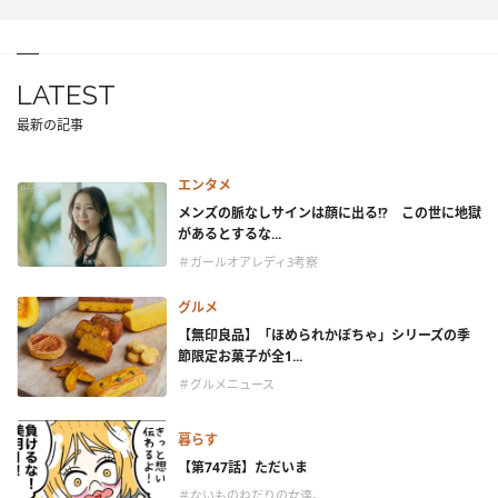
LATEST
最新の記事
エンタメ
メンズの脈なしサインは顔に出る!? この世に地獄
があるとするな...
＃ガールオアレディ3考察
グルメ
【無印良品】「ほめられかぼちゃ」シリーズの季
節限定お菓子が全1...
＃グルメニュース
暮らす
【第747話】ただいま
＃ないものねだりの女達。