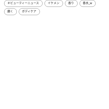
＃ビューティーニュース
イケメン
香り
香水_w
磨く
ボディケア