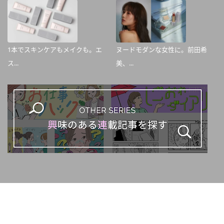
1本でスキンケアもメイクも。エ
ヌードモダンな女性に。前田希
ス...
美、...