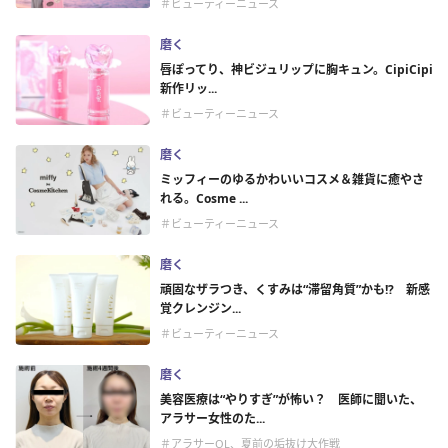
＃ビューティーニュース
磨く
唇ぽってり、神ビジュリップに胸キュン。CipiCipi
新作リッ...
＃ビューティーニュース
磨く
ミッフィーのゆるかわいいコスメ＆雑貨に癒やさ
れる。Cosme ...
＃ビューティーニュース
磨く
頑固なザラつき、くすみは“滞留角質”かも!? 新感
覚クレンジン...
＃ビューティーニュース
磨く
美容医療は“やりすぎ”が怖い？ 医師に聞いた、
アラサー女性のた...
＃アラサーOL、夏前の垢抜け大作戦