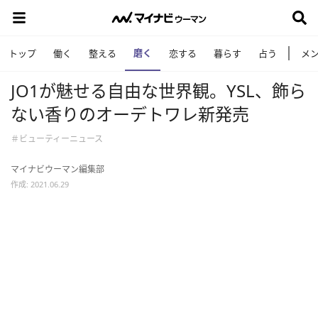
磨く
トップ
働く
整える
恋する
暮らす
占う
メ
JO1が魅せる自由な世界観。YSL、飾ら
ない香りのオーデトワレ新発売
＃ビューティーニュース
マイナビウーマン編集部
作成: 2021.06.29