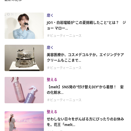
磨く
JO1・白岩瑠姫が“この夏挑戦したこと”とは？ ジ
ョー マロー...
＃ビューティーニュース
磨く
美容医療か、コスメデコルテか。エイジングケア
クリームもここまで...
＃ビューティーニュース
整える
【melt】SNS発の“付け替えDIY”から着想！ 髪
の化粧水...
＃ビューティーニュース
整える
せわしない日々をがんばる方にぴったりのお休み
を。花王「melt...