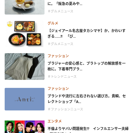
に。「阪急の夏みや...
＃グルメニュース
グルメ
【ジェイアール名古屋タカシマヤ】か、かわいす
ぎる……!! 「ぴ...
＃グルメニュース
ファッション
ブラジャーの安心感と、ブラトップの解放感を一
枚に。下着専門ブラ...
＃トレンドニュース
ファッション
ブランドや流行に左右されない選び方。貴瞬、セ
レクトショップ「A...
＃ファッションニュース
エンタメ
不倫よりヤバい問題発生!? インフルエンサー夫婦