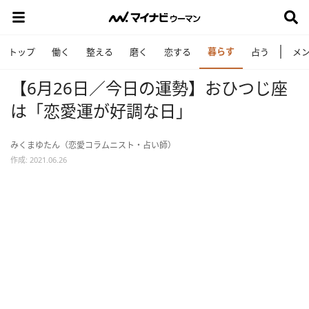
暮らす
トップ
働く
整える
磨く
恋する
占う
メ
【6月26日／今日の運勢】おひつじ座
は「恋愛運が好調な日」
みくまゆたん（恋愛コラムニスト・占い師）
作成: 2021.06.26