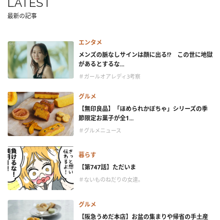
LATEST
最新の記事
エンタメ
メンズの脈なしサインは顔に出る!? この世に地獄
があるとするな...
＃ガールオアレディ3考察
グルメ
【無印良品】「ほめられかぼちゃ」シリーズの季
節限定お菓子が全1...
＃グルメニュース
暮らす
【第747話】ただいま
＃ないものねだりの女達。
グルメ
【阪急うめだ本店】お盆の集まりや帰省の手土産