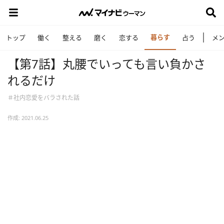
暮らす
トップ
働く
整える
磨く
恋する
占う
メ
【第7話】丸腰でいっても言い負かさ
れるだけ
＃社内恋愛をバラされた話
作成: 2021.06.25