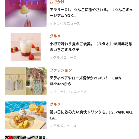
おでかけ
アラサーOL、うんこに癒やされる。『うんこミュ
ージアム YOK...
＃トラベルニュース
グルメ
小樽で味わう夏のご褒美。【ルタオ】18周年記念
のいちごミルクテ...
＃グルメニュース
ファッション
テディベアやローズ柄がかわいい！ Cath
Kidstonから...
＃ファッションニュース
グルメ
暑い日に飲みたい爽快ドリンクも。J.S. PANCAKE
CA...
＃グルメニュース