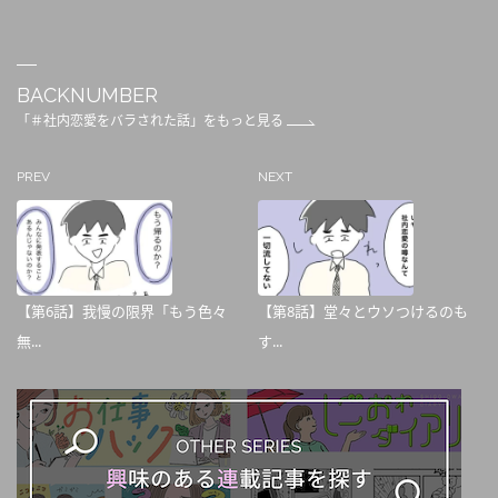
BACKNUMBER
「＃社内恋愛をバラされた話」をもっと見る
PREV
NEXT
【第6話】我慢の限界「もう色々
【第8話】堂々とウソつけるのも
無...
す...