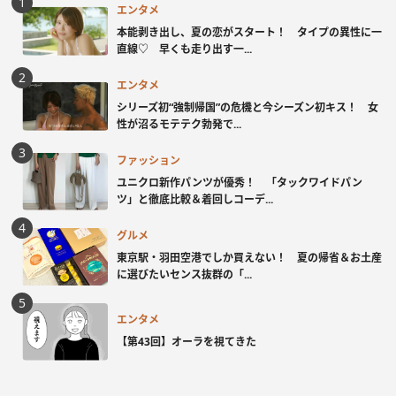
エンタメ
本能剥き出し、夏の恋がスタート！ タイプの異性に一
直線♡ 早くも走り出す一...
エンタメ
シリーズ初“強制帰国”の危機と今シーズン初キス！ 女
性が沼るモテテク勃発で...
ファッション
ユニクロ新作パンツが優秀！ 「タックワイドパン
ツ」と徹底比較＆着回しコーデ...
グルメ
東京駅・羽田空港でしか買えない！ 夏の帰省＆お土産
に選びたいセンス抜群の「...
エンタメ
【第43回】オーラを視てきた