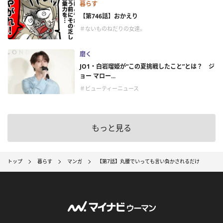
暮らす
【第746話】おかえり
＃ないものねだりの女達。
磨く
JO1・白岩瑠姫が“この夏挑戦したこと”とは？ ジ
ョー マロー...
＃ビューティーニュース
もっと見る
トップ
暮らす
マンガ
【第7話】丸腰でいっても言い負かされるだけ