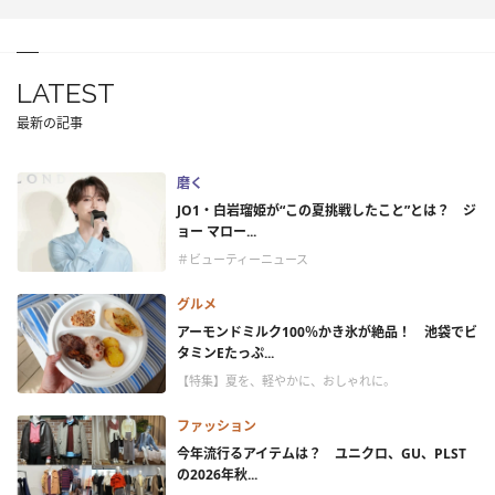
LATEST
最新の記事
磨く
JO1・白岩瑠姫が“この夏挑戦したこと”とは？ ジ
ョー マロー...
＃ビューティーニュース
グルメ
アーモンドミルク100％かき氷が絶品！ 池袋でビ
タミンEたっぷ...
【特集】夏を、軽やかに、おしゃれに。
ファッション
今年流行るアイテムは？ ユニクロ、GU、PLST
の2026年秋...