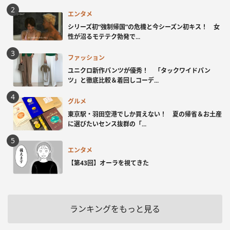
エンタメ
シリーズ初“強制帰国”の危機と今シーズン初キス！ 女
性が沼るモテテク勃発で...
ファッション
ユニクロ新作パンツが優秀！ 「タックワイドパン
ツ」と徹底比較＆着回しコーデ...
グルメ
東京駅・羽田空港でしか買えない！ 夏の帰省＆お土産
に選びたいセンス抜群の「...
エンタメ
【第43回】オーラを視てきた
ランキングをもっと見る