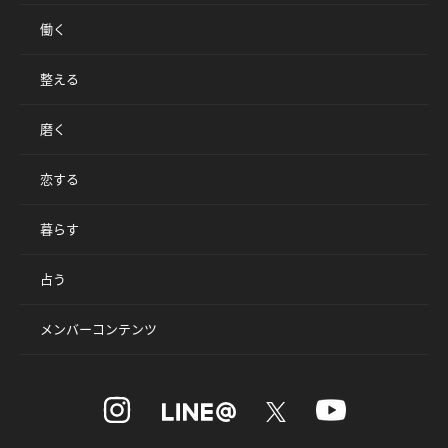
働く
整える
磨く
恋する
暮らす
占う
メンバーコンテンツ