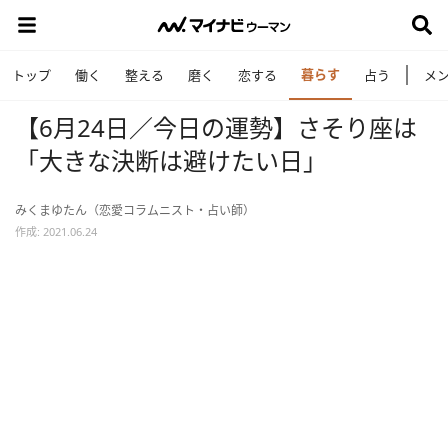
暮らす
トップ
働く
整える
磨く
恋する
占う
メ
【6月24日／今日の運勢】さそり座は
「大きな決断は避けたい日」
みくまゆたん（恋愛コラムニスト・占い師）
作成: 2021.06.24