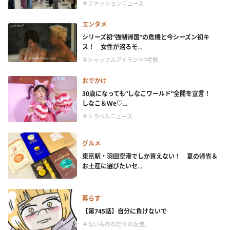
＃ファッションニュース
エンタメ
シリーズ初“強制帰国”の危機と今シーズン初キ
ス！ 女性が沼るモ...
＃シャッフルアイランド7考察
おでかけ
30歳になっても“しなこワールド”全開を宣言！
しなこ＆We♡...
＃トラベルニュース
グルメ
東京駅・羽田空港でしか買えない！ 夏の帰省＆
お土産に選びたいセ...
暮らす
【第745話】自分に負けないで
＃ないものねだりの女達。