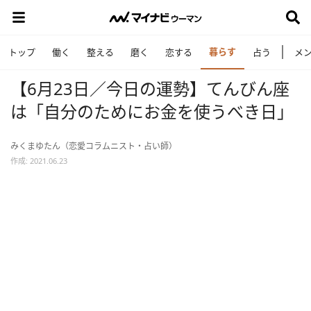
暮らす
トップ
働く
整える
磨く
恋する
占う
メ
【6月23日／今日の運勢】てんびん座
は「自分のためにお金を使うべき日」
みくまゆたん（恋愛コラムニスト・占い師）
作成: 2021.06.23