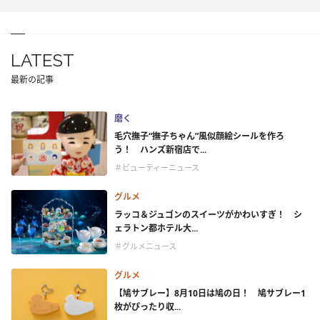
LATEST
最新の記事
磨く
毛穴撫子“撫子ちゃん”風似顔絵シールを作ろ
う！ ハンズ新宿店で...
＃ビューティーニュース
グルメ
ラッコ＆ジュゴンのスイーツがかわいすぎ！ シ
ェラトン都ホテル大...
＃グルメニュース
グルメ
【鳩サブレー】8月10日は鳩の日！ 鳩サブレー1
枚がぴったり収...