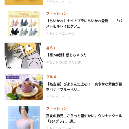
＃グルメニュース
ファッション
【ちいかわ】ナイトブラにちいかわ登場！ 「バ
ストをキレイにケア...
＃トレンドニュース
暮らす
【第748話】信じちゃった
＃ないものねだりの女達。
グルメ
【名古屋】ぴよりん史上初！ 爽やかな紫色が目
を引く「ブルーベリ...
＃グルメニュース
ファッション
真夏の胸元、さらっと軽やかに。ウンナナクール
「364ブラ」、通...
＃トレンドニュース