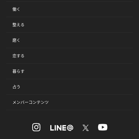
働く
整える
磨く
恋する
暮らす
占う
メンバーコンテンツ