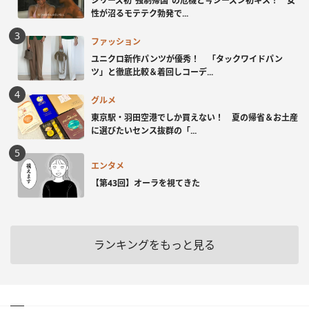
シリーズ初“強制帰国”の危機と今シーズン初キス！ 女
性が沼るモテテク勃発で...
ファッション
ユニクロ新作パンツが優秀！ 「タックワイドパン
ツ」と徹底比較＆着回しコーデ...
グルメ
東京駅・羽田空港でしか買えない！ 夏の帰省＆お土産
に選びたいセンス抜群の「...
エンタメ
【第43回】オーラを視てきた
ランキングをもっと見る