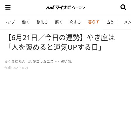
暮らす
トップ
働く
整える
磨く
恋する
占う
メ
【6月21日／今日の運勢】やぎ座は
「人を褒めると運気UPする日」
みくまゆたん（恋愛コラムニスト・占い師）
作成: 2021.06.21