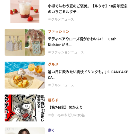
小樽で味わう夏のご褒美。【ルタオ】18周年記念
のいちごミルクテ...
＃グルメニュース
ファッション
テディベアやローズ柄がかわいい！ Cath
Kidstonから...
＃ファッションニュース
グルメ
暑い日に飲みたい爽快ドリンクも。J.S. PANCAKE
CA...
＃グルメニュース
暮らす
【第746話】おかえり
＃ないものねだりの女達。
磨く