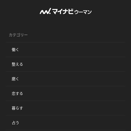
カテゴリー
働く
整える
磨く
恋する
暮らす
占う