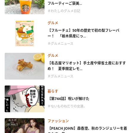
フルーティーご褒美...
＃わたしのグルメ日記
グルメ
【フルーチェ】50年の歴史で初の梨フレーバ
ー！ 「栃木県産にっ...
＃グルメニュース
グルメ
【名古屋マリオット】手土産や帰省土産におすす
め！ 夏季限定レモ...
＃グルメニュース
暮らす
【第744話】呪いが解けた
＃ないものねだりの女達。
ファッション
【PEACH JOHN】森香澄、秋のランジェリーを着