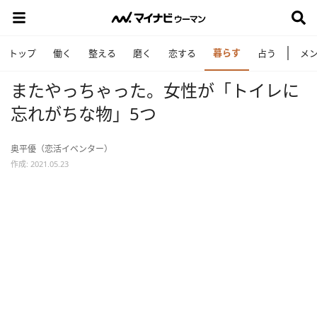
暮らす
トップ
働く
整える
磨く
恋する
占う
メ
またやっちゃった。女性が「トイレに
忘れがちな物」5つ
奥平優（恋活イベンター）
作成: 2021.05.23