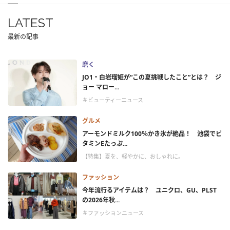
LATEST
最新の記事
磨く
JO1・白岩瑠姫が“この夏挑戦したこと”とは？ ジ
ョー マロー...
＃ビューティーニュース
グルメ
アーモンドミルク100％かき氷が絶品！ 池袋でビ
タミンEたっぷ...
【特集】夏を、軽やかに、おしゃれに。
ファッション
今年流行るアイテムは？ ユニクロ、GU、PLST
の2026年秋...
＃ファッションニュース