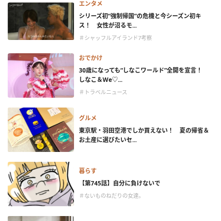
エンタメ
シリーズ初“強制帰国”の危機と今シーズン初キ
ス！ 女性が沼るモ...
＃シャッフルアイランド7考察
おでかけ
30歳になっても“しなこワールド”全開を宣言！
しなこ＆We♡...
＃トラベルニュース
グルメ
東京駅・羽田空港でしか買えない！ 夏の帰省＆
お土産に選びたいセ...
暮らす
【第745話】自分に負けないで
＃ないものねだりの女達。