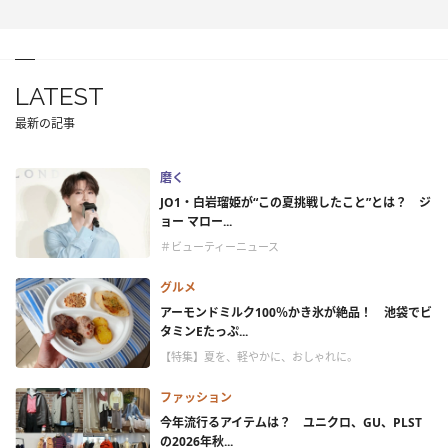
LATEST
最新の記事
磨く
JO1・白岩瑠姫が“この夏挑戦したこと”とは？ ジ
ョー マロー...
＃ビューティーニュース
グルメ
アーモンドミルク100％かき氷が絶品！ 池袋でビ
タミンEたっぷ...
【特集】夏を、軽やかに、おしゃれに。
ファッション
今年流行るアイテムは？ ユニクロ、GU、PLST
の2026年秋...