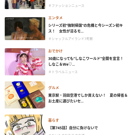
＃ファッションニュース
エンタメ
シリーズ初“強制帰国”の危機と今シーズン初キ
ス！ 女性が沼るモ...
＃シャッフルアイランド7考察
おでかけ
30歳になっても“しなこワールド”全開を宣言！
しなこ＆We♡...
＃トラベルニュース
グルメ
東京駅・羽田空港でしか買えない！ 夏の帰省＆
お土産に選びたいセ...
暮らす
【第745話】自分に負けないで