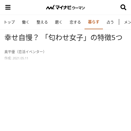
暮らす
トップ
働く
整える
磨く
恋する
占う
メ
幸せ自慢？ 「匂わせ女子」の特徴5つ
奥平優（恋活イベンター）
作成: 2021.05.11