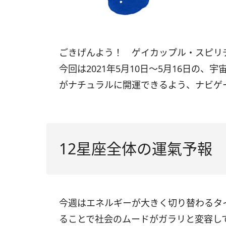
ごきげんよう！ ゲイカップル・スピリ
今回は
2021
年
5
月
10
日〜
5
月
16
日の、宇
がナチュラルに開運できるよう、ナビゲ
12星座全体の運氣予報
今週はエネルギーが大きく切り替わるタ
ることで社会のムードがガラリと変容し