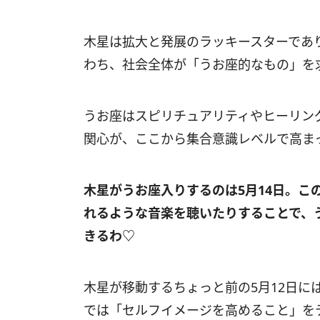
木星は拡大と発展のラッキースターであ
わち、社会全体が「うお座的なもの」を
うお座はスピリチュアリティやヒーリン
関心が、ここから集合意識レベルで高ま
木星がうお座入りするのは
5
月
14
日。こ
れるような音楽を聴いたりすることで、
きるわ♡
木星が移動するちょっと前の
5
月
12
日に
では「セルフイメージを高めること」を