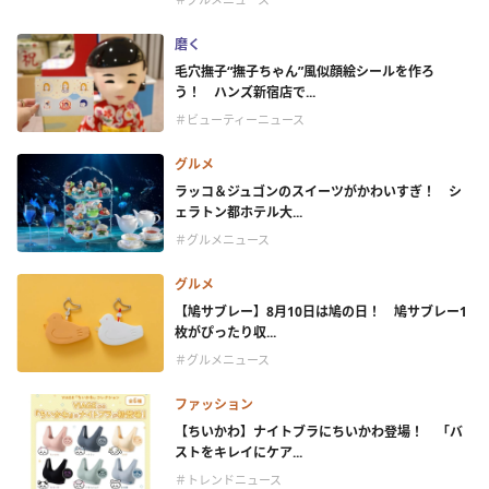
磨く
毛穴撫子“撫子ちゃん”風似顔絵シールを作ろ
う！ ハンズ新宿店で...
＃ビューティーニュース
グルメ
ラッコ＆ジュゴンのスイーツがかわいすぎ！ シ
ェラトン都ホテル大...
＃グルメニュース
グルメ
【鳩サブレー】8月10日は鳩の日！ 鳩サブレー1
枚がぴったり収...
＃グルメニュース
ファッション
【ちいかわ】ナイトブラにちいかわ登場！ 「バ
ストをキレイにケア...
＃トレンドニュース