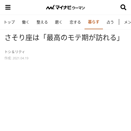
暮らす
トップ
働く
整える
磨く
恋する
占う
メ
さそり座は「最高のモテ期が訪れる」
トシ＆リティ
作成: 2021.04.19