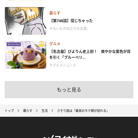
暮らす
【第748話】信じちゃった
＃ないものねだりの女達。
グルメ
【名古屋】ぴよりん史上初！ 爽やかな紫色が目
を引く「ブルーベリ...
＃グルメニュース
もっと見る
トップ
暮らす
生活
さそり座は「最高のモテ期が訪れる」