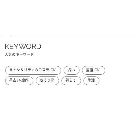
KEYWORD
人気のキーワード
＃トシ＆リティのコスモ占い
占い
星座占い
星占い-蠍座
さそり座
暮らす
生活