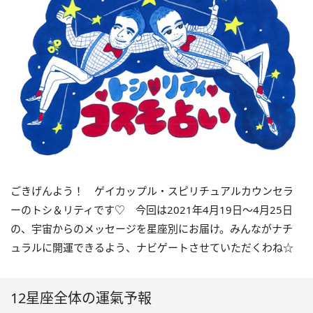
ごきげんよう！ ゲイカップル・スピリチュアルカウンセラ
ーのトシ＆リティです
♡
今回は
2021
年
4
月
19
日〜
4
月
25
日
の、宇宙からのメッセージを星座別にお届け。みんながナチ
ュラルに開運できるよう、ナビゲートさせていただくわね☆
12星座全体の運氣予報