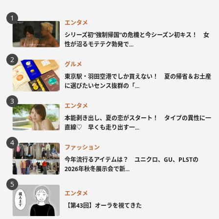
エンタメ
シリーズ初“強制帰国”の危機と今シーズン初キス！ 女
性が沼るモテテク勃発で...
グルメ
東京駅・羽田空港でしか買えない！ 夏の帰省＆お土産
に選びたいセンス抜群の「...
エンタメ
本能剥き出し、夏の恋がスタート！ タイプの異性に一
直線♡ 早くも走り出す一...
ファッション
今年流行るアイテムは？ ユニクロ、GU、PLSTの
2026年秋冬展示会で新...
エンタメ
【第43回】オーラを視てきた