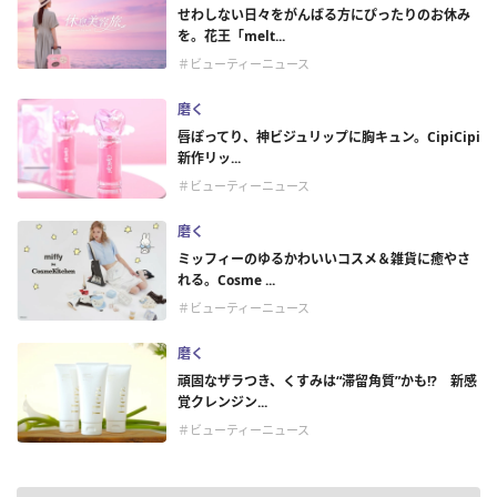
せわしない日々をがんばる方にぴったりのお休み
を。花王「melt...
＃ビューティーニュース
磨く
唇ぽってり、神ビジュリップに胸キュン。CipiCipi
新作リッ...
＃ビューティーニュース
磨く
ミッフィーのゆるかわいいコスメ＆雑貨に癒やさ
れる。Cosme ...
＃ビューティーニュース
磨く
頑固なザラつき、くすみは“滞留角質”かも!? 新感
覚クレンジン...
＃ビューティーニュース