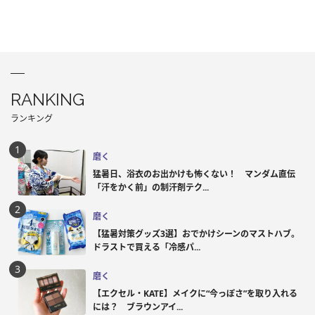
RANKING
ランキング
磨く
猛暑日、浴衣のお出かけも怖くない！ マンダム直伝
「汗をかく前」の制汗剤テク...
磨く
【猛暑対策グッズ3選】おでかけシーンのマストハブ。
ドラストで買える「冷感パ...
磨く
【エクセル・KATE】メイクに“今っぽさ”を取り入れる
には？ ブラウンアイ...