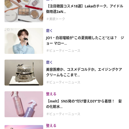
【注目韓国コスメ18選】Lakaのチーク、アイドル
御用達2aN...
＃美欲トーク
磨く
JO1・白岩瑠姫が“この夏挑戦したこと”とは？ ジ
ョー マロー...
＃ビューティーニュース
磨く
美容医療か、コスメデコルテか。エイジングケア
クリームもここまで...
＃ビューティーニュース
整える
【melt】SNS発の“付け替えDIY”から着想！ 髪
の化粧水...
＃ビューティーニュース
整える