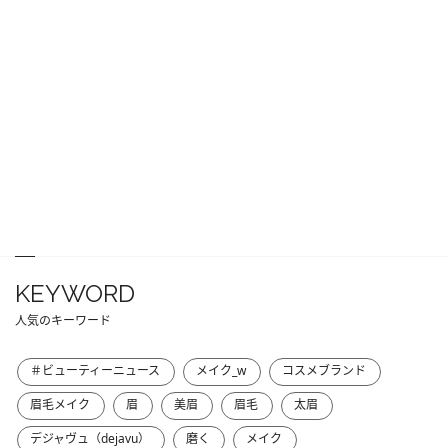
KEYWORD
人気のキーワード
＃ビューティーニュース
メイク_w
コスメブランド
眉毛メイク
眉
美眉
眉毛
太眉
デジャヴュ（dejavu）
磨く
メイク