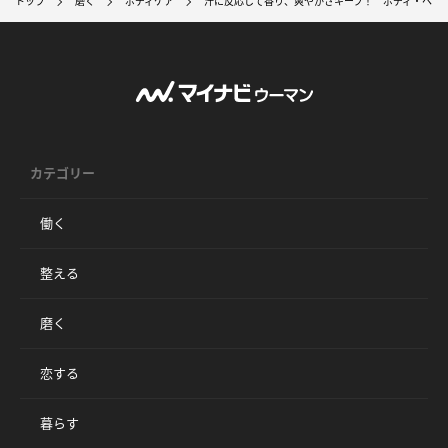
トップ
磨く
ボディケア
汗に反応して香り、爽やかさキープ！ ボディ・ヘア
カテゴリー
働く
整える
磨く
恋する
暮らす