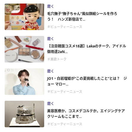
磨く
毛穴撫子“撫子ちゃん”風似顔絵シールを作ろ
う！ ハンズ新宿店で...
＃ビューティーニュース
磨く
【注目韓国コスメ18選】Lakaのチーク、アイドル
御用達2aN...
＃美欲トーク
磨く
JO1・白岩瑠姫が“この夏挑戦したこと”とは？ ジ
ョー マロー...
＃ビューティーニュース
磨く
美容医療か、コスメデコルテか。エイジングケア
クリームもここまで...
＃ビューティーニュース