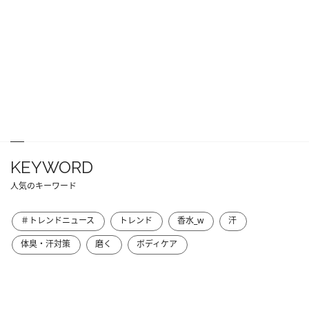
KEYWORD
人気のキーワード
＃トレンドニュース
トレンド
香水_w
汗
体臭・汗対策
磨く
ボディケア