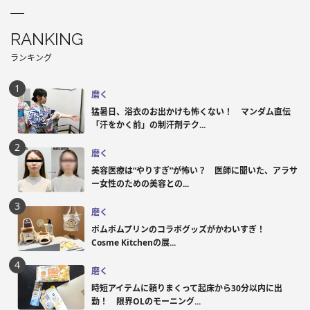
RANKING
ランキング
磨く
猛暑日、浴衣のお出かけも怖くない！ マンダム直伝
「汗をかく前」の制汗剤テク...
磨く
美容医療は“やりすぎ”が怖い？ 医師に聞いた、アラサ
ー女性のための美容との...
磨く
ポムポムプリンのコラボグッズがかわいすぎ！
Cosme Kitchenの展...
磨く
時短アイテムに頼りまくって起床から30分以内に出
勤！ 限界OLのモーニング...