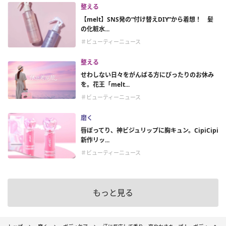
整える
【melt】SNS発の“付け替えDIY”から着想！ 髪
の化粧水...
＃ビューティーニュース
整える
せわしない日々をがんばる方にぴったりのお休み
を。花王「melt...
＃ビューティーニュース
磨く
唇ぽってり、神ビジュリップに胸キュン。CipiCipi
新作リッ...
＃ビューティーニュース
もっと見る