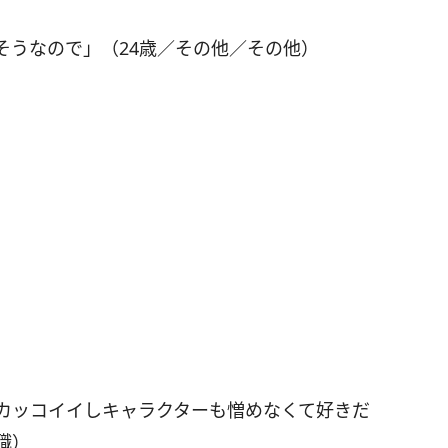
そうなので」（24歳／その他／その他）
カッコイイしキャラクターも憎めなくて好きだ
職）