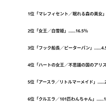
1位「マレフィセント／眠れる森の美女」…
2位「女王／白雪姫」……16.5％
3位「フック船長／ピーターパン」……4.
4位「ハートの女王／不思議の国のアリス」
5位「アースラ／リトルマーメイド」……2
6位「クルエラ／101匹わんちゃん」……1.