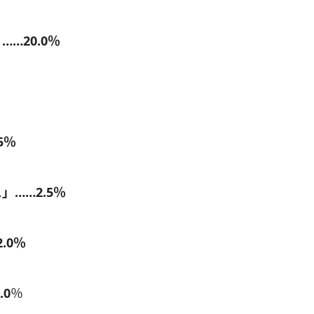
…20.0％
5％
……2.5％
.0％
0
％