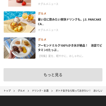
＃グルメニュース
グルメ
暑い日に飲みたい爽快ドリンクも。J.S. PANCAKE
CA...
＃グルメニュース
グルメ
アーモンドミルク100％かき氷が絶品！ 池袋でビ
タミンEたっぷ...
【特集】夏を、軽やかに、おしゃれに。
もっと見る
トップ
グルメ
ドリンク・お酒
オトナ女子なら知っておきたい！ おいしいコ