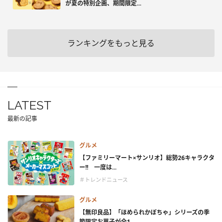
が夏の特別企画、期間限定...
ランキングをもっと見る
LATEST
最新の記事
グルメ
【ファミリーマート×サンリオ】総勢26キャラクタ
ー!! 一度は...
＃トレンドニュース
グルメ
【無印良品】「ほめられかぼちゃ」シリーズの季
節限定お菓子が全1...