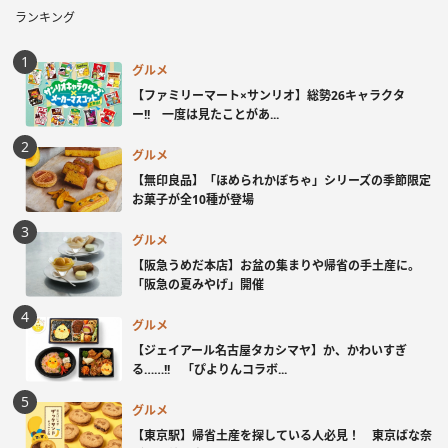
ランキング
グルメ
【ファミリーマート×サンリオ】総勢26キャラクタ
ー!! 一度は見たことがあ...
グルメ
【無印良品】「ほめられかぼちゃ」シリーズの季節限定
お菓子が全10種が登場
グルメ
【阪急うめだ本店】お盆の集まりや帰省の手土産に。
「阪急の夏みやげ」開催
グルメ
【ジェイアール名古屋タカシマヤ】か、かわいすぎ
る……!! 「ぴよりんコラボ...
グルメ
【東京駅】帰省土産を探している人必見！ 東京ばな奈