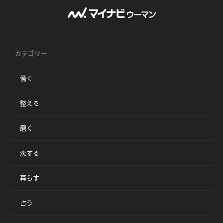
カテゴリー
働く
整える
磨く
恋する
暮らす
占う