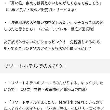
・「買い物。東京では買えないものがたくさんで楽しそう」
（28歳／食品・飲料／販売職・サービス系）
・「沖縄料理の店や買い物を楽しみたい。女子ならではの楽
しみだと思うから」（27歳／アパレル・繊維／営業職）
女子旅で外せないのがショッピング！ 免税店もあるので、
狙ってたブランド物のアイテムもお安く買えるかも？
リゾートホテルでのんびり！
・「リゾートホテルのプールでのんびりする。ゆっくりした
いので」（28歳／学校・教育関連／事務系専門職）
・「リゾートホテルでまったり。普段仕事で疲れているので
ゆっくりくつろぎたい」（27歳／団体・公益法人・官公庁／