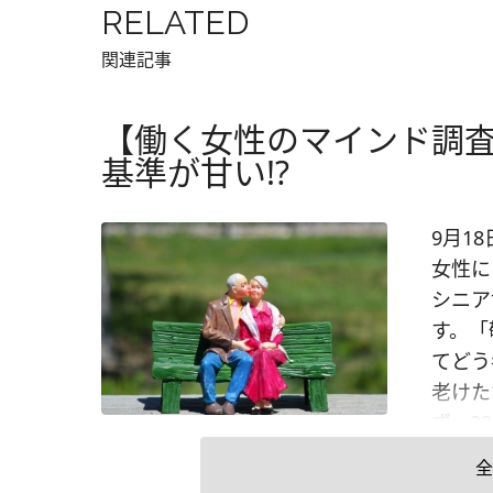
RELATED
関連記事
【働く女性のマインド調査
基準が甘い!?
9月1
女性に
シニア
す。「
てどう
老けた
ず、2
代後半
全
な』と