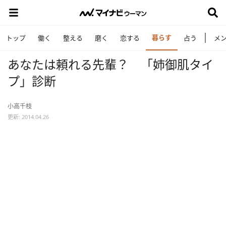
暮らす
トップ
働く
整える
磨く
恋する
占う
メ
あなたは頼れる先輩？ 「姉御肌タイ
プ」診断
小高千枝
更新: 2014.04.26