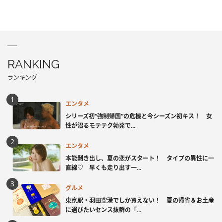
RANKING
ランキング
エンタメ
シリーズ初“強制帰国”の危機と今シーズン初キス！ 女
性が沼るモテテク勃発で...
エンタメ
本能剥き出し、夏の恋がスタート！ タイプの異性に一
直線♡ 早くも走り出す一...
グルメ
東京駅・羽田空港でしか買えない！ 夏の帰省＆お土産
に選びたいセンス抜群の「...