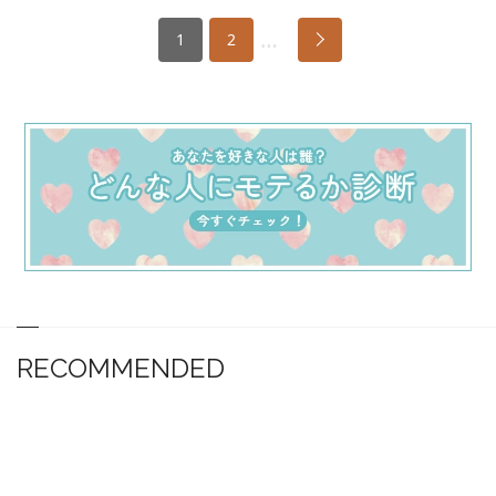
…
1
2
RECOMMENDED