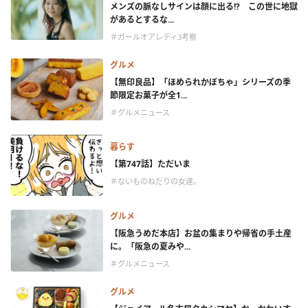
メンズの脈なしサインは顔に出る!? この世に地獄
があるとするな...
＃ガールオアレディ3考察
グルメ
【無印良品】「ほめられかぼちゃ」シリーズの季
節限定お菓子が全1...
＃グルメニュース
暮らす
【第747話】ただいま
＃ないものねだりの女達。
グルメ
【阪急うめだ本店】お盆の集まりや帰省の手土産
に。「阪急の夏みや...
＃グルメニュース
グルメ