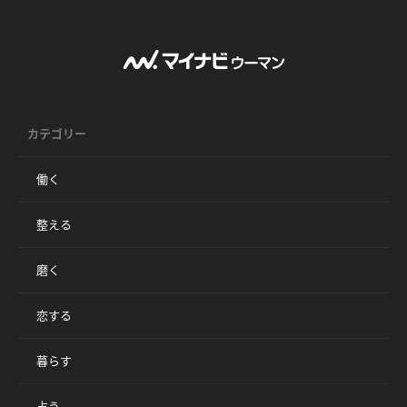
カテゴリー
働く
整える
磨く
恋する
暮らす
占う