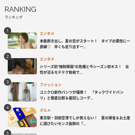
RANKING
ランキング
エンタメ
本能剥き出し、夏の恋がスタート！ タイプの異性に一
直線♡ 早くも走り出す一...
エンタメ
シリーズ初“強制帰国”の危機と今シーズン初キス！ 女
性が沼るモテテク勃発で...
ファッション
ユニクロ新作パンツが優秀！ 「タックワイドパン
ツ」と徹底比較＆着回しコーデ...
グルメ
東京駅・羽田空港でしか買えない！ 夏の帰省＆お土産
に選びたいセンス抜群の「...