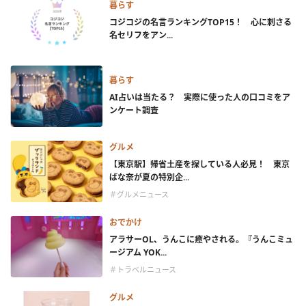
暮らす
コジコジの名言ランキングTOP15！ 心に刺さる
名セリフをアン...
暮らす
AI占いは当たる？ 実際に使った人の口コミをア
ンケート調査
グルメ
【東京駅】帰省土産を探している人必見！ 東京
ばな奈が夏の特別企...
＃グルメニュース
おでかけ
アラサーOL、うんこに癒やされる。『うんこミュ
ージアム YOK...
＃トラベルニュース
グルメ