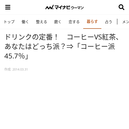
暮らす
トップ
働く
整える
磨く
恋する
占う
メ
ドリンクの定番！ コーヒーVS紅茶、
あなたはどっち派？⇒「コーヒー派
45.7％」
作成: 2014.03.31