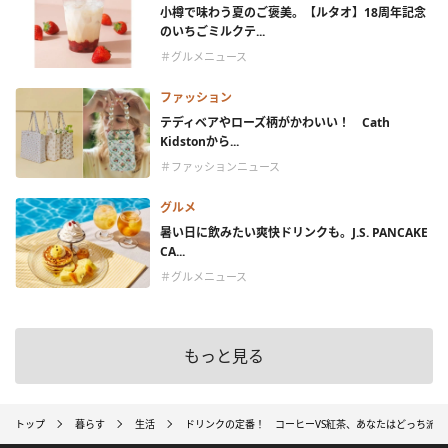
小樽で味わう夏のご褒美。【ルタオ】18周年記念
のいちごミルクテ...
＃グルメニュース
ファッション
テディベアやローズ柄がかわいい！ Cath
Kidstonから...
＃ファッションニュース
グルメ
暑い日に飲みたい爽快ドリンクも。J.S. PANCAKE
CA...
＃グルメニュース
もっと見る
トップ
暮らす
生活
ドリンクの定番！ コーヒーVS紅茶、あなたはどっち派？⇒