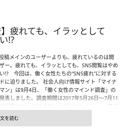
査】疲れても、イラッとして
!?
、投稿メインのユーザーよりも、疲れているのは閲
ザー。疲れても、イラッとしても、SNS閲覧はやめ
い!? 今回は、働く女性たちの“SNS疲れ”に対する
ドに迫りました。 社会人向け情報サイト「マイナ
マン」は9月4日、「働く女性のマインド調査」の
発表しました。調査期間は2017年5月26日～7月11
効回答は22～39歳の働く女性263人（※1）。 ■彼
デート写真、軒並み“美人”に撮れていても投稿でき
文を読む
理とは 今年の主なSNSの利用率は、前年の66.5％
1.2％に増加（※2）。一方、便利さの反面、友だち