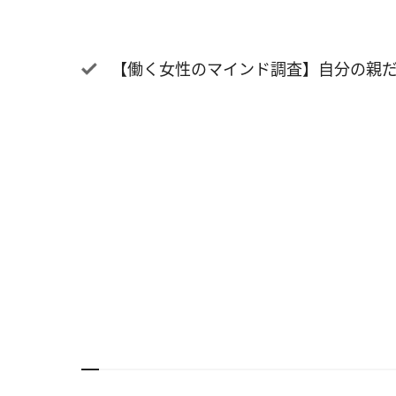
の投稿
ガティ
【働く女性のマインド調査】自分の親だけ
「SN
と「S
ン）」
い方に
60.
ぞれに
問する
は33
イン”
験が多
ている
「SN
覧メイ
「SN