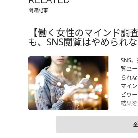
関連記事
【働く女性のマインド調
も、SNS閲覧はやめられない
SNS
覧ユー
られな
マイン
ビウー
結果を
日、有
氏との
全
ない心
から7