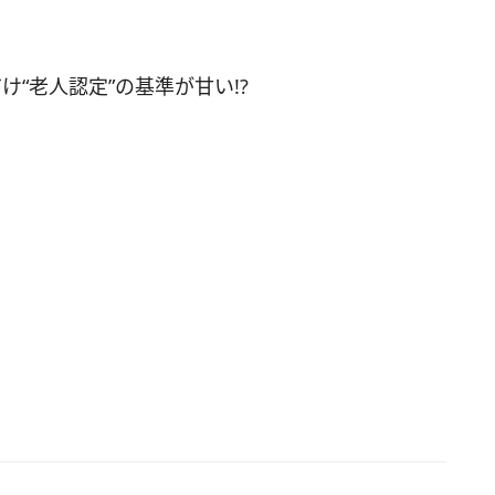
に嫉妬や不安を覚えるなど「SNS疲れ」というネ
ブな感情も生み出しています。そこで今回は、
“老人認定”の基準が甘い!?
Sを“閲覧メイン”で使っている人（＝閲覧メイン）」
NSを“投稿メイン”で使っている人（＝投稿メイ
の意識のちがいを調査しました。 まず、SNSの使
ついて、263人のうち“閲覧メイン”と答えたのは
5％、“投稿メイン”と答えたのは39.5％でした。 それ
「他人のSNSにイラっとした経験があるか」を質
と、“閲覧メイン”の人は60.4%、“投稿メイン”の人
.7%が「イラッとしたことがある」と回答。“閲覧メ
の人の方が“投稿メイン”の人よりもイラッとした経
い結果となりました。 ■イラッとするのに、疲れ
のに、それでも見てしまう“閲覧メイン”のユーザー
S疲れしていますか？」という質問については、“閲
ン”の人は42.1％、“投稿メイン”の人は23.1％が
S疲れしている」と回答。 さらに、“閲覧メイン”の